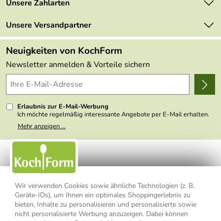
Unsere Zahlarten
Mehrwertsteuerfrei
Neu
Retourenportal
Unsere Versandpartner
Angebote
FAQs
Made in Germany
Neuigkeiten von KochForm
Lieferbedingungen
Themen
Newsletter anmelden & Vorteile sichern
Delivery Terms
Wir über uns
Kundenlogin
Presse
Erlaubnis zur E-Mail-Werbung
Ich möchte regelmäßig interessante Angebote per E-Mail erhalten.
Meine E-Mail-Adresse wird nicht an andere Unternehmen
Mehr anzeigen ...
weitergegeben. Zu statistischen Zwecken wird in anonymer Form
ausgewertet, welche Links im Newsletter geklickt werden. Dabei ist
nicht erkennbar, welche konkrete Person geklickt hat. Diese
Einwilligung zur Nutzung meiner E-Mail- Adresse für Werbezwecke
kann ich jederzeit mit Wirkung für die Zukunft widerrufen, indem ich
den Link "Abmelden" am Ende des Newsletters anklicke oder die
Option Newsletter im Mitgliederbereich deaktiviere. Die
Datenschutzerklärung
habe ich zur Kenntnis genommen.
Wir verwenden Cookies sowie ähnliche Technologien (z. B.
Geräte-IDs), um Ihnen ein optimales Shoppingerlebnis zu
bieten, Inhalte zu personalisieren und personalisierte sowie
Impressum
Datenschutzerklärung
AGB
nicht personalisierte Werbung anzuzeigen. Dabei können