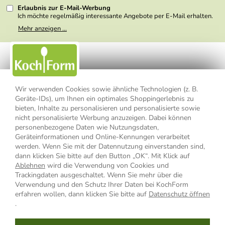
Erlaubnis zur E-Mail-Werbung
Ich möchte regelmäßig interessante Angebote per E-Mail erhalten.
Meine E-Mail-Adresse wird nicht an andere Unternehmen
Mehr anzeigen ...
weitergegeben. Zu statistischen Zwecken wird in anonymer Form
ausgewertet, welche Links im Newsletter geklickt werden. Dabei ist
nicht erkennbar, welche konkrete Person geklickt hat. Diese
Einwilligung zur Nutzung meiner E-Mail- Adresse für Werbezwecke
kann ich jederzeit mit Wirkung für die Zukunft widerrufen, indem ich
den Link "Abmelden" am Ende des Newsletters anklicke oder die
Option Newsletter im Mitgliederbereich deaktiviere. Die
Datenschutzerklärung
habe ich zur Kenntnis genommen.
Wir verwenden Cookies sowie ähnliche Technologien (z. B.
Geräte-IDs), um Ihnen ein optimales Shoppingerlebnis zu
Impressum
Datenschutzerklärung
AGB
bieten, Inhalte zu personalisieren und personalisierte sowie
nicht personalisierte Werbung anzuzeigen. Dabei können
personenbezogene Daten wie Nutzungsdaten,
Widerrufsbelehrung
Widerrufsformular
Geräteinformationen und Online-Kennungen verarbeitet
werden. Wenn Sie mit der Datennutzung einverstanden sind,
Vertrag widerrufen
dann klicken Sie bitte auf den Button „OK“. Mit Klick auf
Ablehnen
wird die Verwendung von Cookies und
Trackingdaten ausgeschaltet. Wenn Sie mehr über die
Verwendung und den Schutz Ihrer Daten bei KochForm
* Alle Preisangaben inkl. MwSt., bis 49,90 € Bestellwert zzgl.
erfahren wollen, dann klicken Sie bitte auf
Datenschutz öffnen
Versandkosten
, ab 49,90 € Bestellwert inkl.
Versandkosten
innerhalb
.
Deutschlands