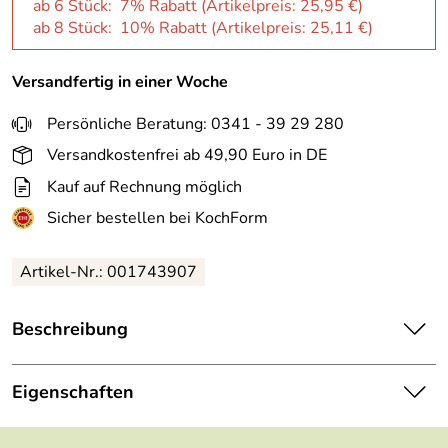
ab 6 Stück: 7% Rabatt (Artikelpreis:
25,95 €
)
ab 8 Stück: 10% Rabatt (Artikelpreis:
25,11 €
)
Versandfertig in einer Woche
Persönliche Beratung: 0341 - 39 29 280
Versandkostenfrei ab 49,90 Euro in DE
Kauf auf Rechnung möglich
Sicher bestellen bei KochForm
Artikel-Nr.: 001743907
Beschreibung
Seltmann Weiden Life Zuckerdose 0,26 l, Fashion luxury
white.
Eigenschaften
Hersteller: Porzellanfabriken Christian Seltmann GmbH ,
Serie:
Life