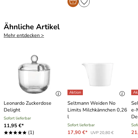
Ähnliche Artikel
Mehr entdecken >
Leonardo Zuckerdose
Seltmann Weiden No
Se
Delight
Limits Milchkännchen 0,26
e-
l
De
Sofort lieferbar
11,95 €*
Sofort lieferbar
Sof
(1)
17,90 €*
21
UVP 20,80 €
*****