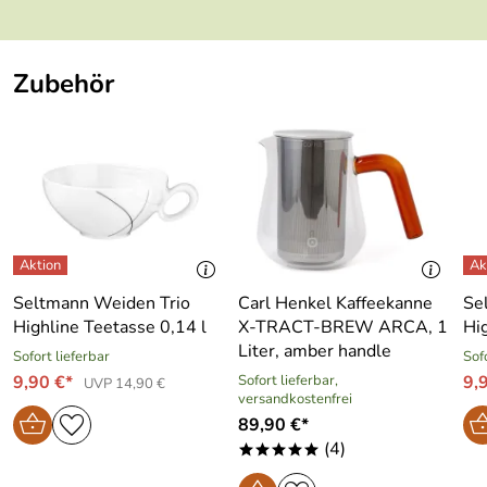
st:
Material:
Porzellan
Zubehör
Made in:
Germany
hohe Kantenschlagfestigkeit
be green: Umwelt-Qualitäts-
Siegel
Seltmann Weiden Trio
Carl Henkel Kaffeekanne
Se
Highline Teetasse 0,14 l
X-TRACT-BREW ARCA, 1
Hi
Liter, amber handle
Sofort lieferbar
Sof
9,90 €*
Sofort lieferbar,
9,
UVP 14,90 €
versandkostenfrei
89,90 €*
(4)
*****