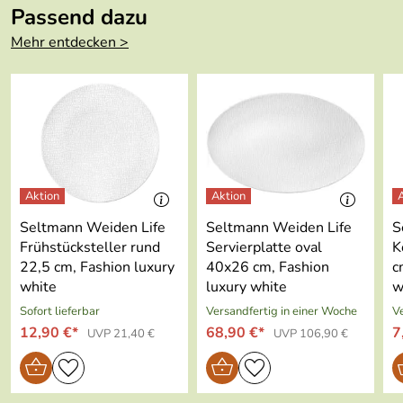
Chr.-Seltmann-Straße 59-67, 92637 Weiden,
Passend dazu
service@seltmann.com
Farbe:
weiss
Mehr entdecken >
Länge:
9.8 cm
Höhe:
10.2 cm
Inhalt:
0.26 l
Mikrowellenge
ja
eignet:
Seltmann Weiden Life
Seltmann Weiden Life
S
Spülmaschinenf
ja
Frühstücksteller rund
Servierplatte oval
K
est:
22,5 cm, Fashion luxury
40x26 cm, Fashion
c
white
luxury white
w
Ofenfest:
ja
Sofort lieferbar
Versandfertig in einer Woche
Ve
12,90 €*
68,90 €*
7
UVP 21,40 €
UVP 106,90 €
Kühlschrankfes
ja
t:
Gefriertruhenfe
ja