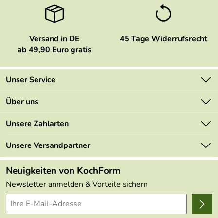
Versand in DE
45 Tage Widerrufsrecht
ab 49,90 Euro gratis
Unser Service
Kontakt
Über uns
Newsletter
Marken
Unsere Zahlarten
Mehrwertsteuerfrei
Neu
Retourenportal
Unsere Versandpartner
Angebote
FAQs
Made in Germany
Neuigkeiten von KochForm
Lieferbedingungen
Themen
Newsletter anmelden & Vorteile sichern
Delivery Terms
Wir über uns
Kundenlogin
Presse