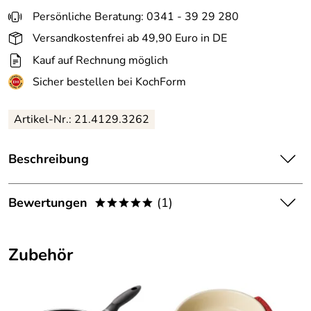
Persönliche Beratung: 0341 - 39 29 280
Versandkostenfrei ab 49,90 Euro in DE
Kauf auf Rechnung möglich
Sicher bestellen bei KochForm
Artikel-Nr.: 21.4129.3262
Beschreibung
Silit
Gewürzstreuer Set Storio, 3-teilig. Das Streuer Set
zum Aufbewahren von Gewürzen.
Bewertungen
(1)
*****
Das Gewürzstreuer Set Storio setzt sich aus drei
5,0
*****
verschiedenen Streuern zusammen mit unterschiedlichen
Zubehör
Streubildern: fein, grob und universal. Damit die Gewürze
5
lange frisch bleiben, lassen sich die Streuer verschließen.
4
Durch den Glaskörper der Gewürzstreuer sind Inhalt und
3
Menge immer leicht zu erkennen.