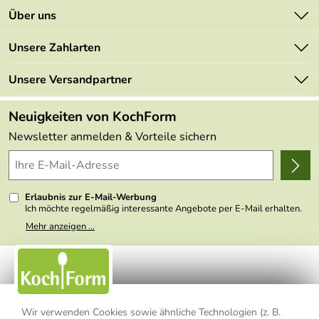
Kontakt
Über uns
Newsletter
Marken
Unsere Zahlarten
Mehrwertsteuerfrei
Neu
Retourenportal
Unsere Versandpartner
Angebote
FAQs
Made in Germany
Neuigkeiten von KochForm
Lieferbedingungen
Themen
Newsletter anmelden & Vorteile sichern
Delivery Terms
Wir über uns
Kundenlogin
Presse
Erlaubnis zur E-Mail-Werbung
Ich möchte regelmäßig interessante Angebote per E-Mail erhalten.
Meine E-Mail-Adresse wird nicht an andere Unternehmen
Mehr anzeigen ...
weitergegeben. Zu statistischen Zwecken wird in anonymer Form
ausgewertet, welche Links im Newsletter geklickt werden. Dabei ist
nicht erkennbar, welche konkrete Person geklickt hat. Diese
Einwilligung zur Nutzung meiner E-Mail- Adresse für Werbezwecke
kann ich jederzeit mit Wirkung für die Zukunft widerrufen, indem ich
den Link "Abmelden" am Ende des Newsletters anklicke oder die
Option Newsletter im Mitgliederbereich deaktiviere. Die
Datenschutzerklärung
habe ich zur Kenntnis genommen.
Wir verwenden Cookies sowie ähnliche Technologien (z. B.