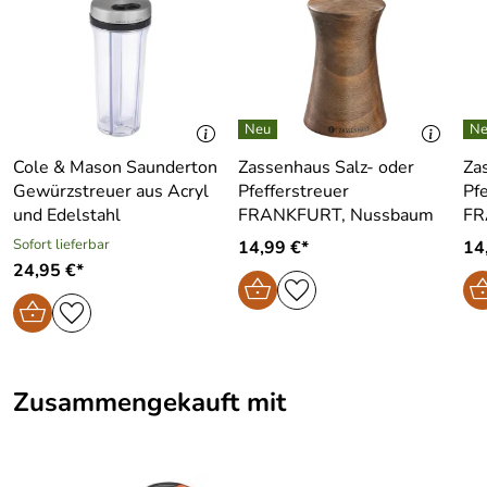
Platz 1, 73312 Geislingen an der Steige, info@wmf.de
Cole & Mason Saunderton
Zassenhaus Salz- oder
Za
Gewürzstreuer aus Acryl
Pfefferstreuer
Pfe
und Edelstahl
FRANKFURT, Nussbaum
FR
Sofort lieferbar
14,99 €*
14
24,95 €*
Zusammengekauft mit