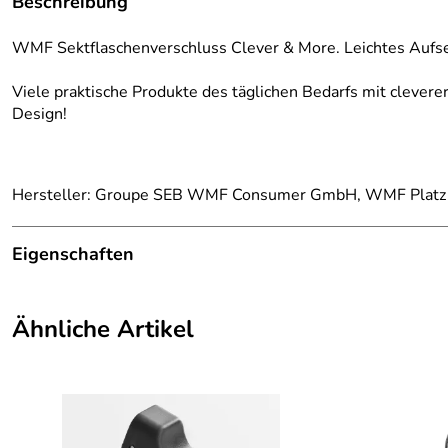
Beschreibung
WMF Sektflaschenverschluss Clever & More. Leichtes Aufsetze
Viele praktische Produkte des täglichen Bedarfs mit clevere
Design!
Hersteller: Groupe SEB WMF Consumer GmbH, WMF Platz 1
Eigenschaften
Material:
Cromargan®: Edelstahl 18/10
Ähnliche Artikel
Material II:
Cromargan® Edelstahl 18/10, matt
Höhe:
5 cm
Durchmesser:
4 cm