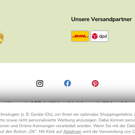
Unsere Versandpartner
zerklärung
AGB
Widerrufsbelehrung
Widerrufsform
nologien (z. B. Geräte-IDs), um Ihnen ein optimales Shoppingerlebnis z
ierte sowie nicht personalisierte Werbung anzuzeigen. Dabei können pe
is 49,90 € Bestellwert zzgl.
Versandkosten
, ab 49,90 € Bestellwert inkl.
Vers
ionen und Online-Kennungen verarbeitet werden. Wenn Sie mit der Da
auf den Button „OK“. Mit Klick auf
Ablehnen
wird die Verwendung von C