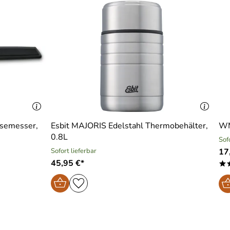
üsemesser,
Esbit MAJORIS Edelstahl Thermobehälter,
WM
0.8L
Sof
Sofort lieferbar
17
45,95 €*
*