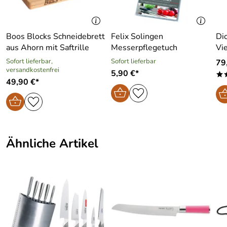
Um die handgearbeitete Oberfläche möglichst zu
erhalten, sollten Sie Ihr Messer nur von Hand reinigen
und aggressive Einflüsse meiden
Boos Blocks Schneidebrett
Felix Solingen
Di
aus Ahorn mit Saftrille
Messerpflegetuch
Vi
Sofort lieferbar,
Sofort lieferbar
79
Hersteller: Friedr. Dick GmbH & Co. KG, Esslinger Straße
versandkostenfrei
5,90 €*
*
4-10, 73779 Deizisau, mail@dick.de
49,90 €*
Ähnliche Artikel