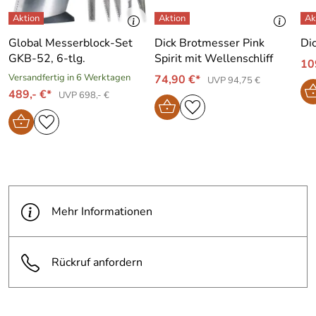
Global Messerblock-Set
Dick Brotmesser Pink
Dic
GKB-52, 6-tlg.
Spirit mit Wellenschliff
10
Versandfertig in 6 Werktagen
74,90 €*
UVP 94,75 €
489,- €*
UVP 698,- €
Mehr Informationen
Rückruf anfordern