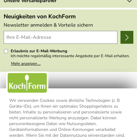
Retourenportal
Unsere Versandpartner
Angebote
FAQs
Made in Germany
Neuigkeiten von KochForm
Lieferbedingungen
Themen
Newsletter anmelden & Vorteile sichern
Delivery Terms
Wir über uns
Kundenlogin
Presse
Erlaubnis zur E-Mail-Werbung
Ich möchte regelmäßig interessante Angebote per E-Mail erhalten.
Meine E-Mail-Adresse wird nicht an andere Unternehmen
Mehr anzeigen ...
weitergegeben. Zu statistischen Zwecken wird in anonymer Form
ausgewertet, welche Links im Newsletter geklickt werden. Dabei ist
nicht erkennbar, welche konkrete Person geklickt hat. Diese
Einwilligung zur Nutzung meiner E-Mail- Adresse für Werbezwecke
kann ich jederzeit mit Wirkung für die Zukunft widerrufen, indem ich
den Link "Abmelden" am Ende des Newsletters anklicke oder die
Option Newsletter im Mitgliederbereich deaktiviere. Die
Datenschutzerklärung
habe ich zur Kenntnis genommen.
Wir verwenden Cookies sowie ähnliche Technologien (z. B.
Geräte-IDs), um Ihnen ein optimales Shoppingerlebnis zu
Impressum
Datenschutzerklärung
AGB
bieten, Inhalte zu personalisieren und personalisierte sowie
nicht personalisierte Werbung anzuzeigen. Dabei können
personenbezogene Daten wie Nutzungsdaten,
Widerrufsbelehrung
Widerrufsformular
Geräteinformationen und Online-Kennungen verarbeitet
werden. Wenn Sie mit der Datennutzung einverstanden sind,