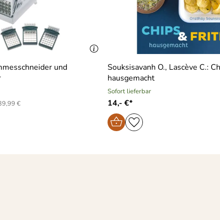
messchneider und
Souksisavanh O., Lascève C.: Ch
r
hausgemacht
Sofort lieferbar
14,- €*
39,99 €