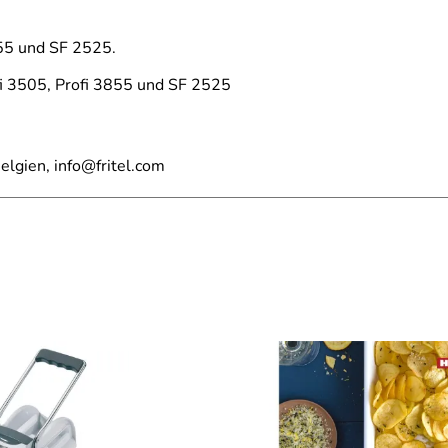
3855 und SF 2525.
ofi 3505, Profi 3855 und SF 2525
elgien, info@fritel.com
n zu den wichtigsten Fragen zum Gebrauch und der Pflege der F
n möchten, dann klicken Sie bitte hier.