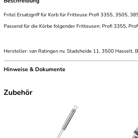
Beschreibung
Fritel Ersatzgriff für Korb für Fritteuse Profi 3355, 3505, 
Passend für die Körbe folgender Fritteusen: Profi 3355, Pr
Hersteller: van Ratingen nv, Stadsheide 11, 3500 Hasselt, B
Hinweise & Dokumente
Dokumente zum Download:
Zubehör
Fritel Garantieerklärung (376kB)
FAQ´s zu Fritel Fritteusen - hier finden Sie die Antworte
Wenn sie mehr über die Grundregeln des Frittierens wisse