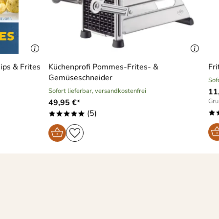
ips & Frites
Küchenprofi Pommes-Frites- &
Fri
Gemüseschneider
Sof
Sofort lieferbar, versandkostenfrei
11
Gru
49,95 €*
(5)
*
*****