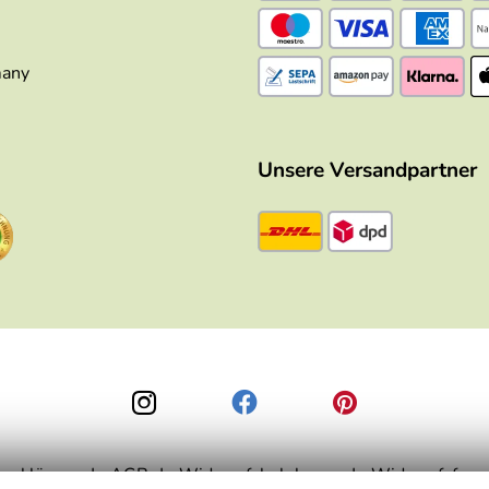
many
Unsere Versandpartner
zerklärung
AGB
Widerrufsbelehrung
Widerrufsform