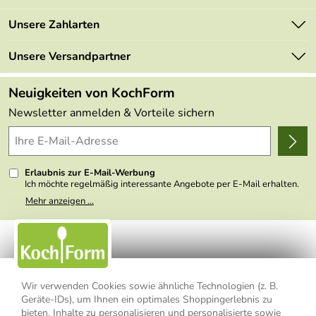
Newsletter
Marken
Unsere Zahlarten
Mehrwertsteuerfrei
Neu
Retourenportal
Unsere Versandpartner
Angebote
FAQs
Made in Germany
Neuigkeiten von KochForm
Lieferbedingungen
Themen
Newsletter anmelden & Vorteile sichern
Delivery Terms
Wir über uns
Kundenlogin
Presse
Erlaubnis zur E-Mail-Werbung
Ich möchte regelmäßig interessante Angebote per E-Mail erhalten.
Meine E-Mail-Adresse wird nicht an andere Unternehmen
Mehr anzeigen ...
weitergegeben. Zu statistischen Zwecken wird in anonymer Form
ausgewertet, welche Links im Newsletter geklickt werden. Dabei ist
nicht erkennbar, welche konkrete Person geklickt hat. Diese
Einwilligung zur Nutzung meiner E-Mail- Adresse für Werbezwecke
kann ich jederzeit mit Wirkung für die Zukunft widerrufen, indem ich
den Link "Abmelden" am Ende des Newsletters anklicke oder die
Option Newsletter im Mitgliederbereich deaktiviere. Die
Datenschutzerklärung
habe ich zur Kenntnis genommen.
Wir verwenden Cookies sowie ähnliche Technologien (z. B.
Geräte-IDs), um Ihnen ein optimales Shoppingerlebnis zu
Impressum
Datenschutzerklärung
AGB
bieten, Inhalte zu personalisieren und personalisierte sowie