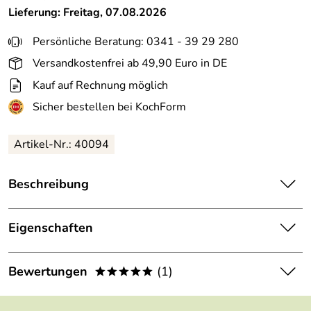
Lieferung: Freitag, 07.08.2026
Persönliche Beratung: 0341 - 39 29 280
Versandkostenfrei ab 49,90 Euro in DE
Kauf auf Rechnung möglich
Sicher bestellen bei KochForm
Artikel-Nr.: 40094
Beschreibung
Joseph Joseph Küchensieb mit Abgießkanten in grau, 2-
teilig. Zum Abseihen von Gemüse und Teigwaren und zum
Eigenschaften
Waschen von Salaten.
1 x kleines Küchensieb 1 x großes
Die Serie Nest von Joseph Joseph ist die ultimative Serie
Lieferumfang:
Bewertungen
(1)
*****
Küchensieb
für praktisches und platzsparendes Küchenzubehör. Alle
Produkte der Serie wurden intelligent gestaltet, sodass
5,0
Material:
Kunststoff PP
*****