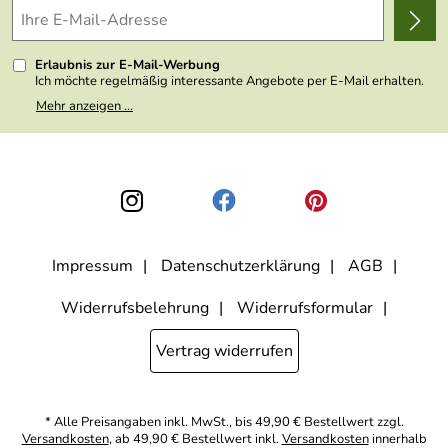
Wir über uns
Kundenlogin
Presse
Erlaubnis zur E-Mail-Werbung
Ich möchte regelmäßig interessante Angebote per E-Mail erhalten.
Meine E-Mail-Adresse wird nicht an andere Unternehmen
Mehr anzeigen ...
weitergegeben. Zu statistischen Zwecken wird in anonymer Form
ausgewertet, welche Links im Newsletter geklickt werden. Dabei ist
nicht erkennbar, welche konkrete Person geklickt hat. Diese
Einwilligung zur Nutzung meiner E-Mail- Adresse für Werbezwecke
kann ich jederzeit mit Wirkung für die Zukunft widerrufen, indem ich
den Link "Abmelden" am Ende des Newsletters anklicke oder die
Option Newsletter im Mitgliederbereich deaktiviere. Die
Datenschutzerklärung
habe ich zur Kenntnis genommen.
Impressum
Datenschutzerklärung
AGB
Widerrufsbelehrung
Widerrufsformular
Vertrag widerrufen
* Alle Preisangaben inkl. MwSt., bis 49,90 € Bestellwert zzgl.
Versandkosten
, ab 49,90 € Bestellwert inkl.
Versandkosten
innerhalb