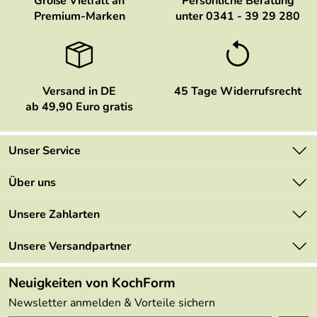
Große Vielfalt an
Persönliche Beratung
Premium-Marken
unter 0341 - 39 29 280
Versand in DE
45 Tage Widerrufsrecht
ab 49,90 Euro gratis
Unser Service
Kontakt
Über uns
Newsletter
Marken
Unsere Zahlarten
Mehrwertsteuerfrei
Neu
Retourenportal
Unsere Versandpartner
Angebote
FAQs
Made in Germany
Neuigkeiten von KochForm
Lieferbedingungen
Themen
Newsletter anmelden & Vorteile sichern
Delivery Terms