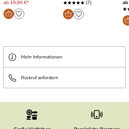
ab 19,90 €*
(7)
ab
*****
*
Mehr Informationen
Rückruf anfordern