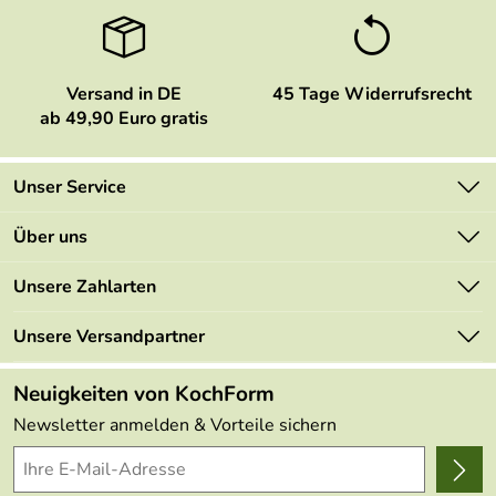
Versand in DE
45 Tage Widerrufsrecht
ab 49,90 Euro gratis
Unser Service
Kontakt
Über uns
Newsletter
Marken
Unsere Zahlarten
Mehrwertsteuerfrei
Neu
Retourenportal
Unsere Versandpartner
Angebote
FAQs
Made in Germany
Neuigkeiten von KochForm
Lieferbedingungen
Themen
Newsletter anmelden & Vorteile sichern
Delivery Terms
Wir über uns
Kundenlogin
Presse