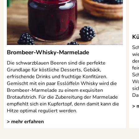
Merseyside L24 9BF, United Kingdom,
Bin ganz begeistert von Flocino, weil er einfach zu
customerservice@rayware.co.uk
handhaben ist und man den Abstand der Walzen auch für
Verantwortliche Person: PROFINO GmbH & Co. KG,
kleinere Ölsaaten einstellen kann.
Merscheider Straße 167, 42699 Solingen,
Kaufdatum: 23.03.2020
info@profino.de
Bewertungsdatum: 19.04.2020
Kü
Sch
Brombeer-Whisky-Marmelade
wie
de
Die schwarzblauen Beeren sind die perfekte
fei
Grundlage für köstliche Desserts, Gebäck,
Sc
erfrischende Drinks und fruchtige Konfitüren.
Wo
Gemischt mit ein paar Esslöffeln Whisky wird die
si
Brombeer-Marmelade zu einem exquisiten
Da
Brotaufstrich. Für die Zubereitung der Marmelade
empfiehlt sich ein Kupfertopf, denn damit kann die
> 
Hitze optimal reguliert werden.
> mehr erfahren