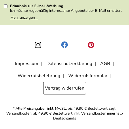
Erlaubnis zur E-Mail-Werbung
Ich möchte regelmäßig interessante Angebote per E-Mail erhalten.
Meine E-Mail-Adresse wird nicht an andere Unternehmen
Mehr anzeigen ...
weitergegeben. Zu statistischen Zwecken wird in anonymer Form
ausgewertet, welche Links im Newsletter geklickt werden. Dabei ist
nicht erkennbar, welche konkrete Person geklickt hat. Diese
Einwilligung zur Nutzung meiner E-Mail- Adresse für Werbezwecke
kann ich jederzeit mit Wirkung für die Zukunft widerrufen, indem ich
den Link "Abmelden" am Ende des Newsletters anklicke oder die
Option Newsletter im Mitgliederbereich deaktiviere. Die
Datenschutzerklärung
habe ich zur Kenntnis genommen.
Impressum
Datenschutzerklärung
AGB
Widerrufsbelehrung
Widerrufsformular
Vertrag widerrufen
* Alle Preisangaben inkl. MwSt., bis 49,90 € Bestellwert zzgl.
Versandkosten
, ab 49,90 € Bestellwert inkl.
Versandkosten
innerhalb
Deutschlands