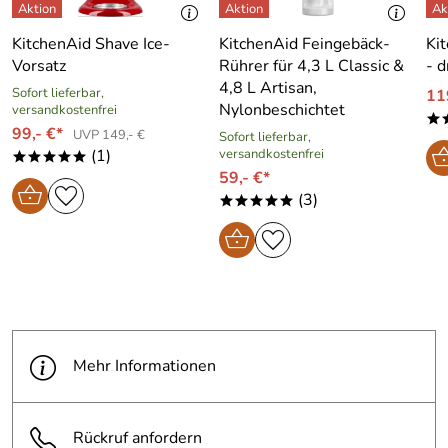
KitchenAid Shave Ice-
KitchenAid Feingebäck-
Ki
Vorsatz
Rührer für 4,3 L Classic &
- d
4,8 L Artisan,
Sofort lieferbar,
11
Nylonbeschichtet
versandkostenfrei
*
99,- €*
UVP 149,- €
Sofort lieferbar,
(1)
versandkostenfrei
*****
59,- €*
(3)
*****
Mehr Informationen
Rückruf anfordern