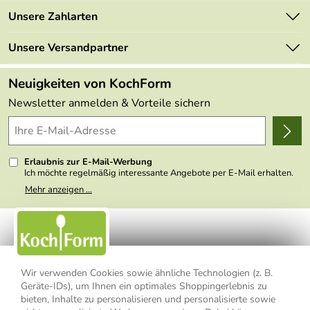
Newsletter
Marken
Unsere Zahlarten
Mehrwertsteuerfrei
Neu
Retourenportal
Unsere Versandpartner
Angebote
FAQs
Made in Germany
Neuigkeiten von KochForm
Lieferbedingungen
Themen
Newsletter anmelden & Vorteile sichern
Delivery Terms
Wir über uns
Kundenlogin
Presse
Erlaubnis zur E-Mail-Werbung
Ich möchte regelmäßig interessante Angebote per E-Mail erhalten.
Meine E-Mail-Adresse wird nicht an andere Unternehmen
Mehr anzeigen ...
weitergegeben. Zu statistischen Zwecken wird in anonymer Form
ausgewertet, welche Links im Newsletter geklickt werden. Dabei ist
nicht erkennbar, welche konkrete Person geklickt hat. Diese
Einwilligung zur Nutzung meiner E-Mail- Adresse für Werbezwecke
kann ich jederzeit mit Wirkung für die Zukunft widerrufen, indem ich
den Link "Abmelden" am Ende des Newsletters anklicke oder die
Option Newsletter im Mitgliederbereich deaktiviere. Die
Datenschutzerklärung
habe ich zur Kenntnis genommen.
Wir verwenden Cookies sowie ähnliche Technologien (z. B.
Geräte-IDs), um Ihnen ein optimales Shoppingerlebnis zu
bieten, Inhalte zu personalisieren und personalisierte sowie
Impressum
Datenschutzerklärung
AGB