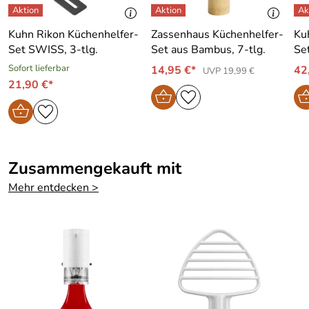
Kuhn Rikon Küchenhelfer-
Zassenhaus Küchenhelfer-
Ku
Set SWISS, 3-tlg.
Set aus Bambus, 7-tlg.
Se
Sofort lieferbar
14,95 €*
42
UVP 19,99 €
21,90 €*
Zusammengekauft mit
Mehr entdecken >