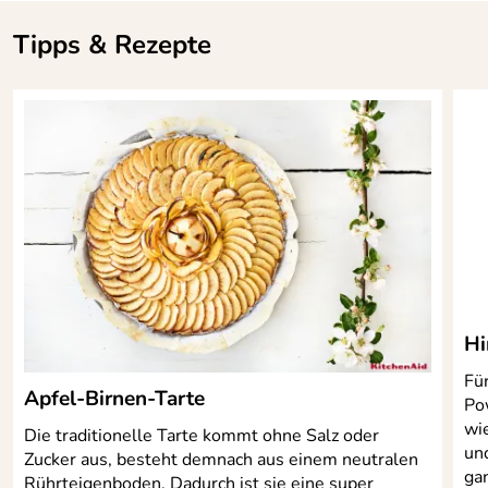
Tipps & Rezepte
Hi
Fü
Apfel-Birnen-Tarte
Po
wi
Die traditionelle Tarte kommt ohne Salz oder
un
Zucker aus, besteht demnach aus einem neutralen
gan
Rührteigenboden. Dadurch ist sie eine super