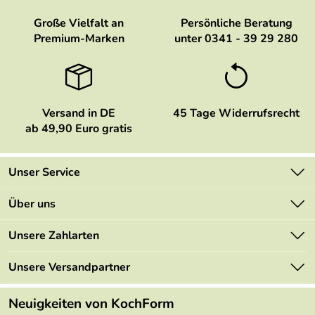
Große Vielfalt an
Persönliche Beratung
Premium-Marken
unter 0341 - 39 29 280
Versand in DE
45 Tage Widerrufsrecht
ab 49,90 Euro gratis
Unser Service
Kontakt
Über uns
Newsletter
Marken
Unsere Zahlarten
Mehrwertsteuerfrei
Neu
Retourenportal
Unsere Versandpartner
Angebote
FAQs
Made in Germany
Neuigkeiten von KochForm
Lieferbedingungen