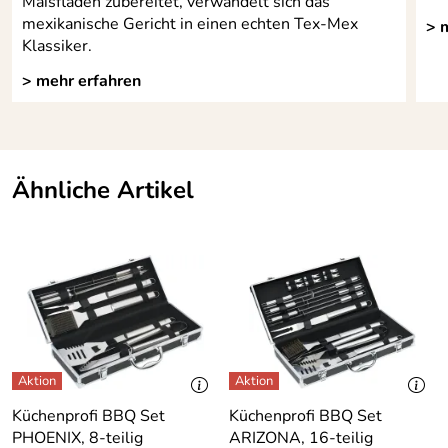
Maisfladen zubereitet, verwandelt sich das
mexikanische Gericht in einen echten Tex-Mex
> 
Klassiker.
> mehr erfahren
Ähnliche Artikel
Küchenprofi BBQ Set
Küchenprofi BBQ Set
PHOENIX, 8-teilig
ARIZONA, 16-teilig