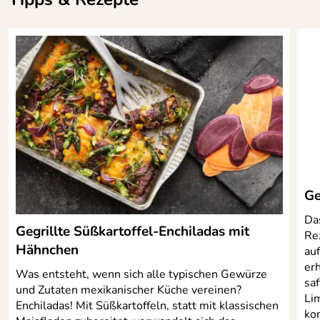
Ge
Das
Gegrillte Süßkartoffel-Enchiladas mit
Re
Hähnchen
auf
er
Was entsteht, wenn sich alle typischen Gewürze
sa
und Zutaten mexikanischer Küche vereinen?
Li
Enchiladas! Mit Süßkartoffeln, statt mit klassischen
ko