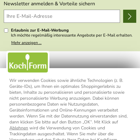
Themen
Newsletter anmelden & Vorteile sichern
Delivery Terms
Wir über uns
Kundenlogin
Presse
Erlaubnis zur E-Mail-Werbung
Ich möchte regelmäßig interessante Angebote per E-Mail erhalten.
Meine E-Mail-Adresse wird nicht an andere Unternehmen
Mehr anzeigen ...
weitergegeben. Zu statistischen Zwecken wird in anonymer Form
ausgewertet, welche Links im Newsletter geklickt werden. Dabei ist
nicht erkennbar, welche konkrete Person geklickt hat. Diese
Einwilligung zur Nutzung meiner E-Mail- Adresse für Werbezwecke
kann ich jederzeit mit Wirkung für die Zukunft widerrufen, indem ich
den Link "Abmelden" am Ende des Newsletters anklicke oder die
Option Newsletter im Mitgliederbereich deaktiviere. Die
Datenschutzerklärung
habe ich zur Kenntnis genommen.
Wir verwenden Cookies sowie ähnliche Technologien (z. B.
Geräte-IDs), um Ihnen ein optimales Shoppingerlebnis zu
bieten, Inhalte zu personalisieren und personalisierte sowie
Impressum
Datenschutzerklärung
AGB
nicht personalisierte Werbung anzuzeigen. Dabei können
personenbezogene Daten wie Nutzungsdaten,
Widerrufsbelehrung
Widerrufsformular
Geräteinformationen und Online-Kennungen verarbeitet
werden. Wenn Sie mit der Datennutzung einverstanden sind,
Vertrag widerrufen
dann klicken Sie bitte auf den Button „OK“. Mit Klick auf
Ablehnen
wird die Verwendung von Cookies und
Trackingdaten ausgeschaltet. Wenn Sie mehr über die
Verwendung und den Schutz Ihrer Daten bei KochForm