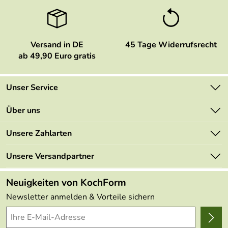
Versand in DE
45 Tage Widerrufsrecht
ab 49,90 Euro gratis
Unser Service
Kontakt
Über uns
Newsletter
Marken
Unsere Zahlarten
Mehrwertsteuerfrei
Neu
Retourenportal
Unsere Versandpartner
Angebote
FAQs
Made in Germany
Neuigkeiten von KochForm
Lieferbedingungen
Themen
Newsletter anmelden & Vorteile sichern
Delivery Terms
Wir über uns
Kundenlogin
Presse