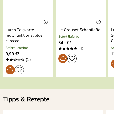
Außenmaß:
12 x 12 x 16 cm
Schneebesens im Messbecher problemlos möglich.
Spülmaschinen
Ja
geeignet:
Hersteller: Lurch AG, Schinkelstraße 6, 31137
Temperaturbes
-40 bis +240 °C
Lurch Teigkarte
Le Creuset Schöpflöffel
L
Hildesheim, info@lurch.de
tändig:
multifunktional blue
S
Sofort lieferbar
curacao
C
34,- €*
absolut geschmacksneutral
Sofort lieferbar
(4)
So
*****
9,99 €*
1
(1)
**ooo
Tipps & Rezepte