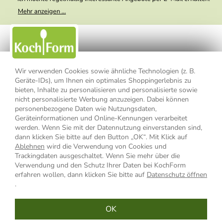
Meine E-Mail-Adresse wird nicht an andere Unternehmen
Mehr anzeigen ...
weitergegeben. Zu statistischen Zwecken wird in anonymer Form
ausgewertet, welche Links im Newsletter geklickt werden. Dabei ist
nicht erkennbar, welche konkrete Person geklickt hat. Diese
Einwilligung zur Nutzung meiner E-Mail- Adresse für Werbezwecke
kann ich jederzeit mit Wirkung für die Zukunft widerrufen, indem ich
den Link "Abmelden" am Ende des Newsletters anklicke oder die
Option Newsletter im Mitgliederbereich deaktiviere. Die
Datenschutzerklärung
habe ich zur Kenntnis genommen.
Wir verwenden Cookies sowie ähnliche Technologien (z. B.
Geräte-IDs), um Ihnen ein optimales Shoppingerlebnis zu
Impressum
Datenschutzerklärung
AGB
bieten, Inhalte zu personalisieren und personalisierte sowie
nicht personalisierte Werbung anzuzeigen. Dabei können
personenbezogene Daten wie Nutzungsdaten,
Widerrufsbelehrung
Widerrufsformular
Geräteinformationen und Online-Kennungen verarbeitet
werden. Wenn Sie mit der Datennutzung einverstanden sind,
Vertrag widerrufen
dann klicken Sie bitte auf den Button „OK“. Mit Klick auf
Ablehnen
wird die Verwendung von Cookies und
Trackingdaten ausgeschaltet. Wenn Sie mehr über die
Verwendung und den Schutz Ihrer Daten bei KochForm
* Alle Preisangaben inkl. MwSt., bis 49,90 € Bestellwert zzgl.
erfahren wollen, dann klicken Sie bitte auf
Datenschutz öffnen
Versandkosten
, ab 49,90 € Bestellwert inkl.
Versandkosten
innerhalb
.
Deutschlands
OK