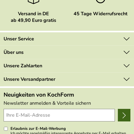
Versand in DE
45 Tage Widerrufsrecht
ab 49,90 Euro gratis
Unser Service
Kontakt
Über uns
Newsletter
Marken
Unsere Zahlarten
Mehrwertsteuerfrei
Neu
Retourenportal
Unsere Versandpartner
Angebote
FAQs
Made in Germany
Neuigkeiten von KochForm
Lieferbedingungen
Themen
Newsletter anmelden & Vorteile sichern
Delivery Terms
Wir über uns
Kundenlogin
Presse
Erlaubnis zur E-Mail-Werbung
Ich möchte regelmäßig interessante Angebote per E-Mail erhalten.