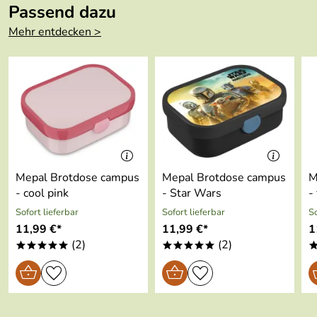
Passend dazu
Hersteller: Mepal B.V., Aalsvoort 101, 7241 MB Lochem,
Länge:
70 mm
Mehr entdecken >
Niederlande, info@mepal.com
Breite:
202 mm
Fassungsvermö
350 ml
gen:
Gewicht:
0,31 kg
Spülmaschinenf
nein
est:
Mepal Brotdose campus
Mepal Brotdose campus
M
- cool pink
- Star Wars
-
Material:
stainless steel/abs/silicone
Sofort lieferbar
Sofort lieferbar
So
11,99 €*
11,99 €*
1
Farbe:
frozen 2
(2)
(2)
*****
*****