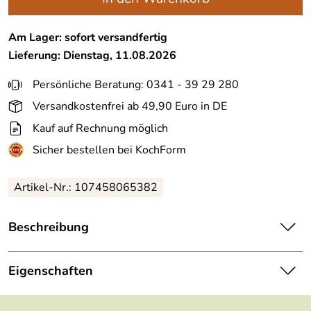
Am Lager: sofort versandfertig
Lieferung: Dienstag, 11.08.2026
Persönliche Beratung: 0341 - 39 29 280
Versandkostenfrei ab 49,90 Euro in DE
Kauf auf Rechnung möglich
Sicher bestellen bei KochForm
Artikel-Nr.: 107458065382
Beschreibung
So kannst Du Dein Getränk kühl halten, auch in der Schule!
Die Thermoflasche Flip-up hat ein Fassungsvermögen von
Eigenschaften
350 ml und hält die Getränke Deines Sohnes oder Deiner
Tochter den ganzen Tag über angenehm kühl.
Höhe:
65 mm