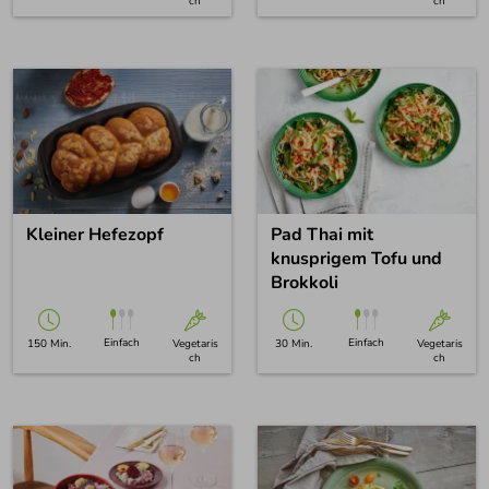
ch
ch
Kleiner Hefezopf
Pad Thai mit
knusprigem Tofu und
Brokkoli
Einfach
Einfach
150 Min.
Vegetaris
30 Min.
Vegetaris
ch
ch