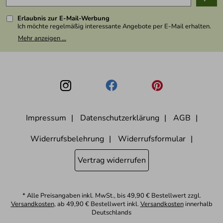
Presse
Erlaubnis zur E-Mail-Werbung
Ich möchte regelmäßig interessante Angebote per E-Mail erhalten.
Meine E-Mail-Adresse wird nicht an andere Unternehmen
Mehr anzeigen ...
weitergegeben. Zu statistischen Zwecken wird in anonymer Form
ausgewertet, welche Links im Newsletter geklickt werden. Dabei ist
nicht erkennbar, welche konkrete Person geklickt hat. Diese
Einwilligung zur Nutzung meiner E-Mail- Adresse für Werbezwecke
kann ich jederzeit mit Wirkung für die Zukunft widerrufen, indem ich
den Link "Abmelden" am Ende des Newsletters anklicke oder die
Option Newsletter im Mitgliederbereich deaktiviere. Die
Datenschutzerklärung
habe ich zur Kenntnis genommen.
Impressum
Datenschutzerklärung
AGB
Widerrufsbelehrung
Widerrufsformular
Vertrag widerrufen
* Alle Preisangaben inkl. MwSt., bis 49,90 € Bestellwert zzgl.
Versandkosten
, ab 49,90 € Bestellwert inkl.
Versandkosten
innerhalb
Deutschlands