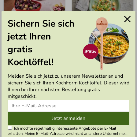
Sichern Sie sich
Rote-Beete-Salat mit
Gemüse Omelett
jetzt Ihren
Harissa-Dressing
gratis
Einfach
Einfach
25 Min.
Vegetaris
35 Min.
ch
Kochlöffel!
Melden Sie sich jetzt zu unserem Newsletter an und
sichern Sie sich Ihren KochForm Kochlöffel. Dieser wird
Ihnen bei Ihrer nächsten Bestellung gratis
mitgeschickt.
Jetzt anmelden
Vegetarische
Hausgemachte
Maultaschen
Kartoffelpuffer
Ich möchte regelmäßig interessante Angebote per E-Mail
erhalten. Meine E-Mail-Adresse wird nicht an andere Unternehmen