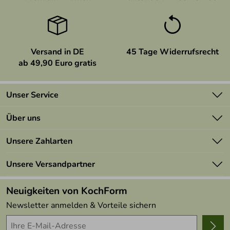
Versand in DE
45 Tage Widerrufsrecht
ab 49,90 Euro gratis
Unser Service
Kontakt
Über uns
Newsletter
Marken
Unsere Zahlarten
Mehrwertsteuerfrei
Neu
Retourenportal
Unsere Versandpartner
Angebote
FAQs
Made in Germany
Neuigkeiten von KochForm
Lieferbedingungen
Themen
Newsletter anmelden & Vorteile sichern
Delivery Terms
Wir über uns
Kundenlogin