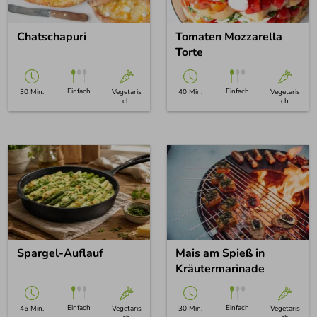
Chatschapuri
Tomaten Mozzarella
Torte
Einfach
Einfach
30 Min.
Vegetaris
40 Min.
Vegetaris
ch
ch
Spargel-Auflauf
Mais am Spieß in
Kräutermarinade
Einfach
Einfach
45 Min.
Vegetaris
30 Min.
Vegetaris