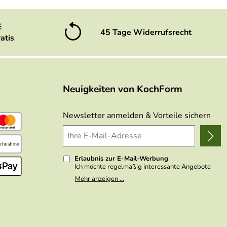
E
45 Tage Widerrufsrecht
atis
Neuigkeiten von KochForm
Newsletter anmelden & Vorteile sichern
Erlaubnis zur E-Mail-Werbung
Ich möchte regelmäßig interessante Angebote
per E-Mail erhalten. Meine E-Mail-Adresse wird
Mehr anzeigen ...
nicht an andere Unternehmen weitergegeben. Zu
statistischen Zwecken wird in anonymer Form
ausgewertet, welche Links im Newsletter
geklickt werden. Dabei ist nicht erkennbar,
welche konkrete Person geklickt hat. Diese
Einwilligung zur Nutzung meiner E-Mail- Adresse