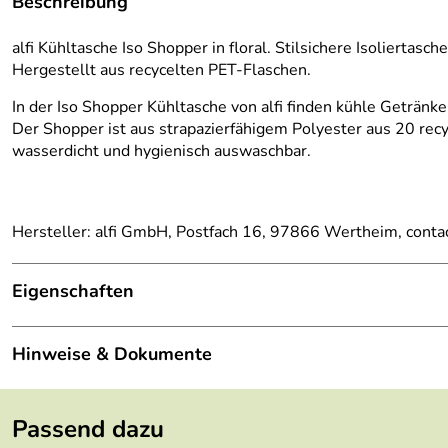
Beschreibung
alfi Kühltasche Iso Shopper in floral. Stilsichere Isolierta
Hergestellt aus recycelten PET-Flaschen.
In der Iso Shopper Kühltasche von alfi finden kühle Getränk
Der Shopper ist aus strapazierfähigem Polyester aus 20 recy
wasserdicht und hygienisch auswaschbar.
Hersteller: alfi GmbH, Postfach 16, 97866 Wertheim, conta
Eigenschaften
Material:
strapazierfähiges Polyester (aus 20 recyce
Hinweise & Dokumente
Füllmenge:
17 l
Dokumente zum Download:
Pflege:
wasserdicht, auswaschbar
Passend dazu
alfi Garantieerklärung (127kB)