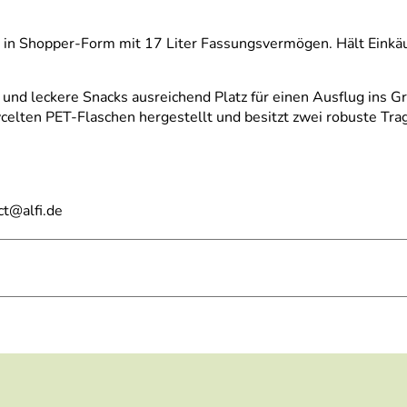
sche in Shopper-Form mit 17 Liter Fassungsvermögen. Hält Einkä
e und leckere Snacks ausreichend Platz für einen Ausflug ins 
celten PET-Flaschen hergestellt und besitzt zwei robuste Trag
ct@alfi.de
lten PET Flaschen)