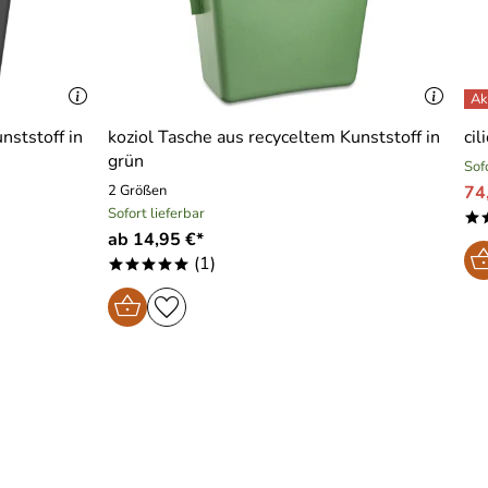
nststoff in
koziol Tasche aus recyceltem Kunststoff in
cil
grün
Sof
2 Größen
74
Sofort lieferbar
*
ab 14,95 €*
(1)
*****