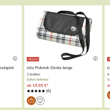
roségold
cilio Picknick-Decke beige
c
2 Größen
3
Sofort lieferbar
So
ab 19,95 €*
a
(6)
*****