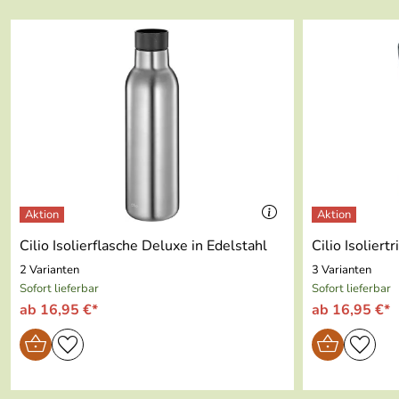
Farbe:
floral (dunkelgrau)
Hier erfahren Sie alles über Picknick, leckere Rezepte und
Länge:
51 cm
Breite:
15,5 cm
Höhe:
34 cm
8h Premium-Isolierleistung
mit 2 robusten Tragegriffen
Cilio Isolierflasche Deluxe in Edelstahl
Cilio Isoliert
2 Varianten
3 Varianten
Sofort lieferbar
Sofort lieferbar
ab 16,95 €*
ab 16,95 €*