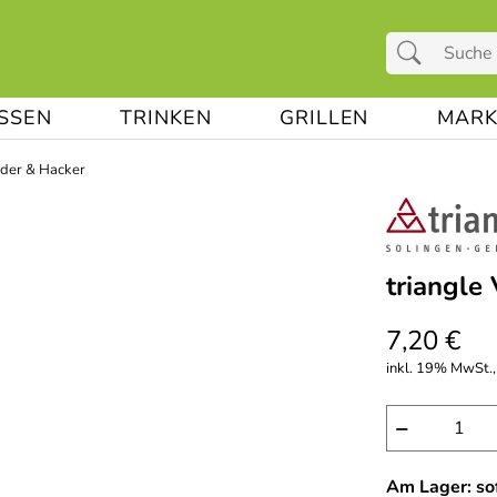
ESSEN
TRINKEN
GRILLEN
MARK
ider & Hacker
triangle 
7,20 €
inkl. 19% MwSt.,
−
Am Lager: sof