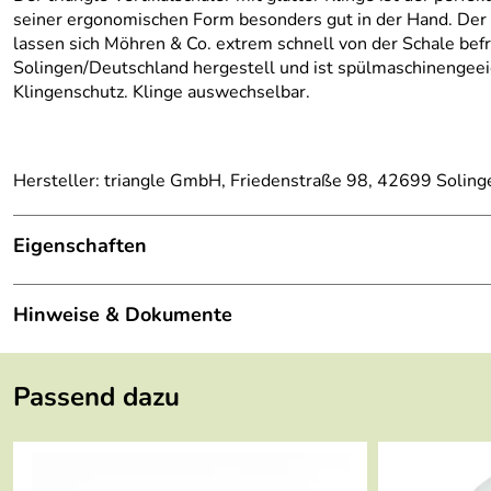
seiner ergonomischen Form besonders gut in der Hand. Der Cl
lassen sich Möhren & Co. extrem schnell von der Schale bef
Solingen/Deutschland hergestell und ist spülmaschinengeeigne
Klingenschutz. Klinge auswechselbar.
Hersteller: triangle GmbH, Friedenstraße 98, 42699 Solinge
Eigenschaften
Designer:
Krämer
Hinweise & Dokumente
Länge:
18 cm
Dokumente zum Download:
Breite:
2 cm
Passend dazu
Garantiebedingungen triangle GmbH (270kB)
Höhe:
3 cm
Gewicht:
0.035 kg