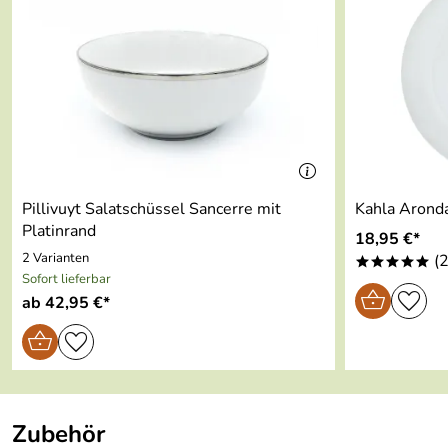
Material:
Edelstahl, gehärtetPA
Spülmaschinengeignet:
Ja
Pillivuyt Salatschüssel Sancerre mit
Kahla Aronda
Platinrand
18,95 €*
2 Varianten
(2
*****
Sofort lieferbar
ab 42,95 €*
Zubehör