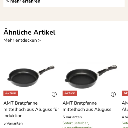
> mehr erfahren
Ähnliche Artikel
Mehr entdecken >
AMT Bratpfanne
AMT Bratpfanne
AM
mittelhoch aus Aluguss für
mittelhoch aus Aluguss
Alu
Induktion
5 Varianten
4 V
Sofort lieferbar,
Sofo
5 Varianten
versandkostenfrei
ver