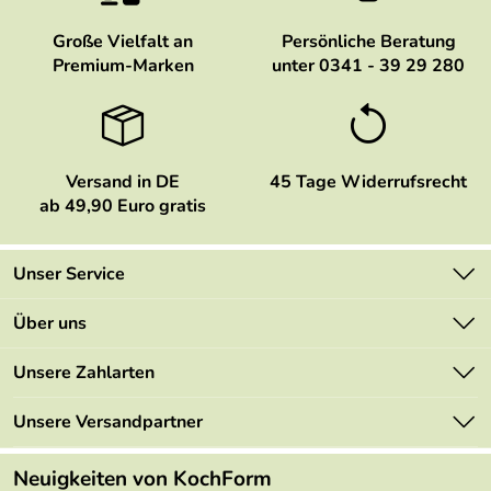
Große Vielfalt an
Persönliche Beratung
Premium-Marken
unter 0341 - 39 29 280
Versand in DE
45 Tage Widerrufsrecht
ab 49,90 Euro gratis
Unser Service
Kontakt
Über uns
Newsletter
Marken
Unsere Zahlarten
Mehrwertsteuerfrei
Neu
Retourenportal
Unsere Versandpartner
Angebote
FAQs
Made in Germany
Neuigkeiten von KochForm
Lieferbedingungen