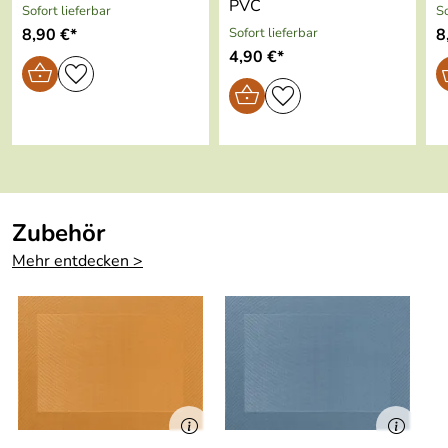
PVC
Sofort lieferbar
So
8,90 €*
Sofort lieferbar
8
4,90 €*
Hersteller: ASA Selection GmbH , Rudolf-Diesel-Straße
3, 56203 Höhr-Grenzhausen, kontakt@asa-selection.com
Zubehör
Mehr entdecken >