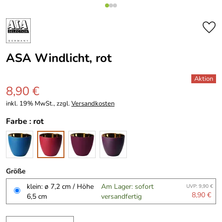
ASA Windlicht, rot
8,90 €
inkl. 19% MwSt., zzgl.
Versandkosten
Farbe :
rot
Größe
klein: ø 7,2 cm / Höhe
Am Lager: sofort
UVP: 9,90 €
8,90 €
6,5 cm
versandfertig