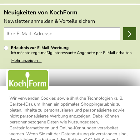
Angebote
FAQs
Made in Germany
Neuigkeiten von KochForm
Lieferbedingungen
Themen
Newsletter anmelden & Vorteile sichern
Delivery Terms
Wir über uns
Kundenlogin
Presse
Erlaubnis zur E-Mail-Werbung
Ich möchte regelmäßig interessante Angebote per E-Mail erhalten.
Meine E-Mail-Adresse wird nicht an andere Unternehmen
Mehr anzeigen ...
weitergegeben. Zu statistischen Zwecken wird in anonymer Form
ausgewertet, welche Links im Newsletter geklickt werden. Dabei ist
nicht erkennbar, welche konkrete Person geklickt hat. Diese
Einwilligung zur Nutzung meiner E-Mail- Adresse für Werbezwecke
kann ich jederzeit mit Wirkung für die Zukunft widerrufen, indem ich
den Link "Abmelden" am Ende des Newsletters anklicke oder die
Option Newsletter im Mitgliederbereich deaktiviere. Die
Datenschutzerklärung
habe ich zur Kenntnis genommen.
Wir verwenden Cookies sowie ähnliche Technologien (z. B.
Geräte-IDs), um Ihnen ein optimales Shoppingerlebnis zu
Impressum
Datenschutzerklärung
AGB
bieten, Inhalte zu personalisieren und personalisierte sowie
nicht personalisierte Werbung anzuzeigen. Dabei können
personenbezogene Daten wie Nutzungsdaten,
Widerrufsbelehrung
Widerrufsformular
Geräteinformationen und Online-Kennungen verarbeitet
werden. Wenn Sie mit der Datennutzung einverstanden sind,
Vertrag widerrufen
dann klicken Sie bitte auf den Button „OK“. Mit Klick auf