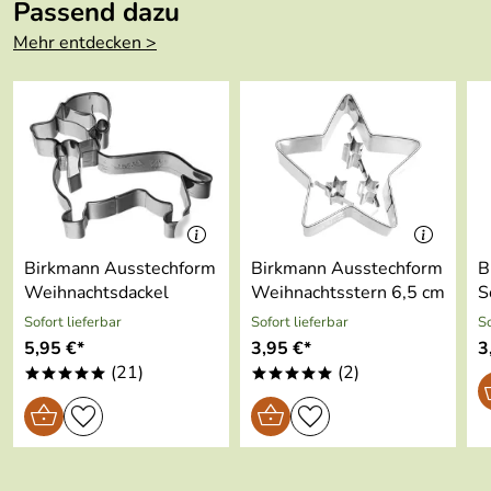
Spülmaschinen
Ja
Passend dazu
zum Ausstechen von Brot, Käse und Obst! Oder nutzen Sie
geeignet:
Schutzhinweis (31kB)
den Ausstecher doch mal als Weihnachtsbaumschmuck.
Mehr entdecken >
Das Edelstahl reflektiert wunderschön alle Lichter!
Hersteller: RBV Birkmann GmbH & Co. KG, Hegelstraße
15, 33790 Halle/Westfalen, kundenservice@birkmann.de
Birkmann Ausstechform
Birkmann Ausstechform
B
Weihnachtsdackel
Weihnachtsstern 6,5 cm
S
Sofort lieferbar
Sofort lieferbar
So
5,95 €*
3,95 €*
3
(21)
(2)
*****
*****