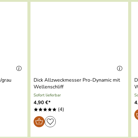
t/grau
Dick Allzweckmesser Pro-Dynamic mit
D
Wellenschliff
W
Sofort lieferbar
So
4,90 €*
4
(4)
*****