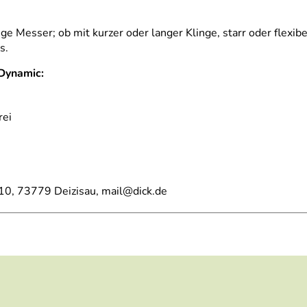
e Messer; ob mit kurzer oder langer Klinge, starr oder flexibel
s.
-Dynamic:
rei
-10, 73779 Deizisau, mail@dick.de
le (3.772kB)