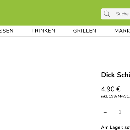
ESSEN
TRINKEN
GRILLEN
MARK
Dick Sc
4,90 €
inkl. 19% MwSt.,
−
Am Lager: sof