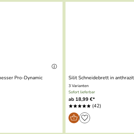
n Dick und unsere Antworten finden Sie hier.
messer Pro-Dynamic
Silit Schneidebrett in anthrazi
3 Varianten
Sofort lieferbar
ab 18,99 €*
)
(42)
*****