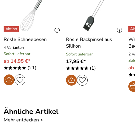
Rösle Schneebesen
Rösle Backpinsel aus
We
Silikon
Bac
4 Varianten
Sofort lieferbar
Sofort lieferbar
2 V
ab 14,95 €*
Sof
17,95 €*
(21)
ab
(1)
*****
*****
*
Ähnliche Artikel
Mehr entdecken >