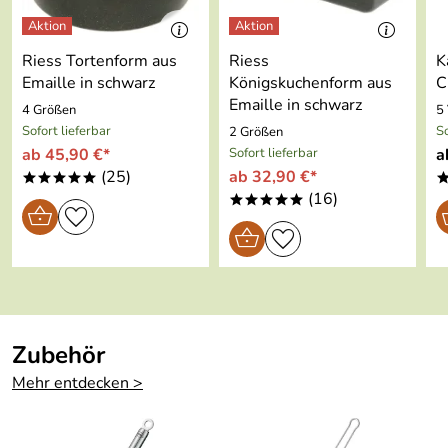
Spülmaschinen
ja
Hersteller: GEFU GmbH, Braukweg 28, 59889 Eslohe,
geeignet:
mail@gefu.com
Riess Tortenform aus
Riess
K
Emaille in schwarz
Königskuchenform aus
C
Emaille in schwarz
4 Größen
5
Sofort lieferbar
So
2 Größen
ab 45,90 €*
Sofort lieferbar
a
(25)
ab 32,90 €*
*****
(16)
*****
Zubehör
Mehr entdecken >