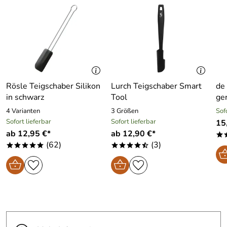
Rösle Teigschaber Silikon
Lurch Teigschaber Smart
de
in schwarz
Tool
ger
4 Varianten
3 Größen
Sof
Sofort lieferbar
Sofort lieferbar
15
ab 12,95 €*
ab 12,90 €*
*
(62)
(3)
*****
****/