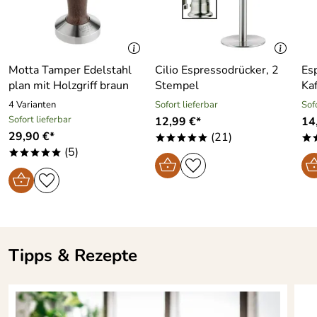
Super Maschine
Echt italienisch!
Superschnelle Lieferung, Info und Zahlungsmodalitäten,
besser geht nicht ...
Vielen Dank!!!
Motta Tamper Edelstahl
Cilio Espressodrücker, 2
Es
plan mit Holzgriff braun
Stempel
Ka
Kaufdatum: 15.08.2021
4 Varianten
Sofort lieferbar
Sof
Bewertungsdatum: 28.08.2021
Sofort lieferbar
12,99 €*
14
Sabine
29,90 €*
(21)
*****
*****
*
Verifizierte Bewertung
(5)
*****
Alles bestens
Kaufdatum: 26.02.2021
Bewertungsdatum: 09.03.2021
NJ
*****
Tipps & Rezepte
Verifizierte Bewertung
Super schöne qualitative Espresso Kanne. Die Bestellung,
wie die Lieferung unkompliziert und mega schnell... bin
sehr zufrieden.