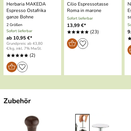
Kaufdatum: 30.08.2025
Herbaria MAKEDA
Cilio Espressotasse
N
Bewertungsdatum: 13.09.2025
Espresso Ostafrika
Roma in marone
E
ganze Bohne
s
Sofort lieferbar
Schlachter
*****
2 Größen
13,99 €*
So
Verifizierte Bewertung
Sofort lieferbar
(23)
9
*****
Sehr feine Verarbeitung, sehr gute Qualität, Aroma
ab 10,95 €*
starkes Kaffee.
Grundpreis: ab 43,80
€/kg, inkl. 7% MwSt.
Blitzschnelle Lieferung
(2)
*****
Kaufdatum: 20.02.2024
Bewertungsdatum: 03.03.2024
Wolfgang
*****
Verifizierte Bewertung
super schneller Versand, gerne wieder
Zubehör
Kaufdatum: 12.05.2022
Bewertungsdatum: 25.05.2022
Heinz
*****
Verifizierte Bewertung