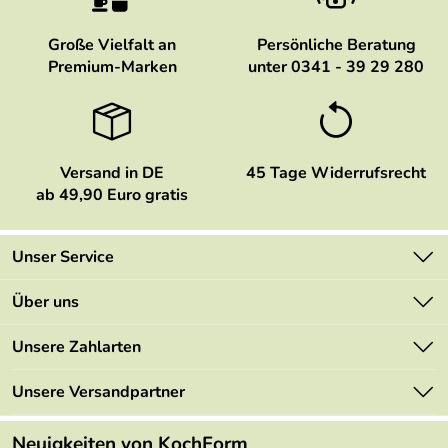
Große Vielfalt an
Persönliche Beratung
Premium-Marken
unter 0341 - 39 29 280
Versand in DE
45 Tage Widerrufsrecht
ab 49,90 Euro gratis
Unser Service
Kontakt
Über uns
Newsletter
Marken
Unsere Zahlarten
Mehrwertsteuerfrei
Neu
Retourenportal
Unsere Versandpartner
Angebote
FAQs
Made in Germany
Neuigkeiten von KochForm