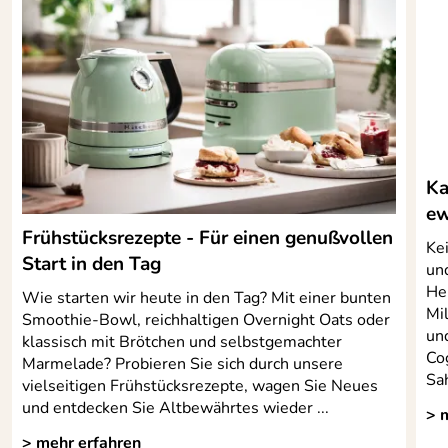
Kaufdatum: 13.04.2020
Bewertungsdatum: 23.04.2020
Gerd
*****
Verifizierte Bewertung
faire Preise, große Auswahl, schnelle Lieferung, völlig
unkompliziert
Kaufdatum: 05.03.2020
Ka
Bewertungsdatum: 19.03.2020
ew
Frühstücksrezepte - Für einen genußvollen
Roswitha
Kei
*****
Start in den Tag
Verifizierte Bewertung
un
Hei
diese kleine Kanne ist gut für
Wie starten wir heute in den Tag? Mit einer bunten
Mi
einen schnellen Espresso für
Smoothie-Bowl, reichhaltigen Overnight Oats oder
un
'zwischendrin'............
klassisch mit Brötchen und selbstgemachter
Co
Marmelade? Probieren Sie sich durch unsere
Kaufdatum: 11.10.2019
Sah
vielseitigen Frühstücksrezepte, wagen Sie Neues
Bewertungsdatum: 25.10.2019
und entdecken Sie Altbewährtes wieder ...
> 
Brigitte
*****
> mehr erfahren