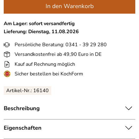
In den Warenkorb
Am Lager: sofort versandfertig
Lieferung: Dienstag, 11.08.2026
Persönliche Beratung: 0341 - 39 29 280
Versandkostenfrei ab 49,90 Euro in DE
Kauf auf Rechnung möglich
Sicher bestellen bei KochForm
Artikel-Nr.:
16140
Beschreibung
Gefu Espressokocher EMILIO. Mit dem Espressokocher
brühen Sie im Handumdrehen leckeren, aromatischen
Eigenschaften
Espresso.