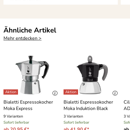
Verifizierte Bewertung
Der Einkauf hat problemfrei und blitzschnell geklappt.
Verkäufer kann ich gerne weiter empfehlen!
Kaufdatum: 02.01.2019
Ähnliche Artikel
Bewertungsdatum: 06.04.2019
Mehr entdecken >
Anjali
*****
Verifizierte Bewertung
Gute Qualität und sehr schneller Versand!
Kaufdatum: 28.02.2017
Bewertungsdatum: 14.03.2017
Alle Bewertungen anschauen
Bialetti Espressokocher
Bialetti Espressokocher
Ci
Moka Express
Moka Induktion Black
AD
9 Varianten
3 Varianten
3 V
Sofort lieferbar
Sofort lieferbar
Sof
ab 20,95 €*
ab 41,90 €*
ab