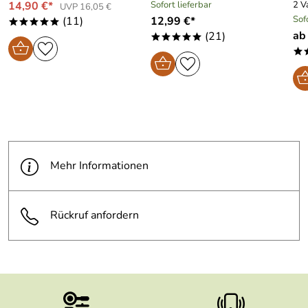
14,90 €*
Sofort lieferbar
2 V
UVP 16,05 €
Sof
(11)
12,99 €*
*****
ab
(21)
*****
*
Mehr Informationen
Rückruf anfordern