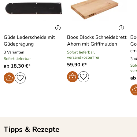
beschädigt und stumpf werden lässt.
Eigenschaften der Güde Steakgabel Kappa:
Klinge rostfrei aus Chrom-Vanadium-Molybdän
Messerstahl
Güde Lederscheide mit
Boos Blocks Schneidebrett
Bo
eisgehärtet und handgeschärft
Güdeprägung
Ahorn mit Griffmulden
Go
cm
Ausführung in Vollmetall
3 Varianten
Sofort lieferbar,
versandkostenfrei
Sofort lieferbar
3 V
feinpoliert
59,90 €*
ab 18,30 €*
Sofo
spülmaschinengeeignet
ver
Made in Solingen
ab
Hersteller: Franz Güde GmbH, Kattenberger Straße 175,
42655 Solingen, info@guede-solingen.de
Tipps & Rezepte