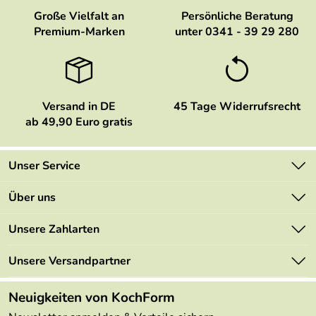
Große Vielfalt an
Persönliche Beratung
Premium-Marken
unter 0341 - 39 29 280
Versand in DE
45 Tage Widerrufsrecht
ab 49,90 Euro gratis
Unser Service
Kontakt
Über uns
Newsletter
Marken
Unsere Zahlarten
Mehrwertsteuerfrei
Neu
Retourenportal
Unsere Versandpartner
Angebote
FAQs
Made in Germany
Neuigkeiten von KochForm
Lieferbedingungen
Themen