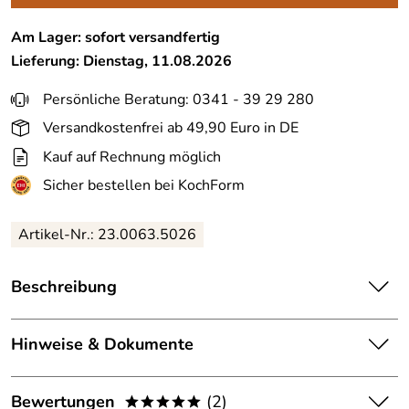
Am Lager: sofort versandfertig
Lieferung: Dienstag, 11.08.2026
Persönliche Beratung: 0341 - 39 29 280
Versandkostenfrei ab 49,90 Euro in DE
Kauf auf Rechnung möglich
Sicher bestellen bei KochForm
Artikel-Nr.:
23.0063.5026
Beschreibung
Kaiser
Grill- &
Auflaufform
mit Griffen Cuisine Line. Hier
löst sich Deftiges ganz leicht vom schweren Blech. Extra
Hinweise & Dokumente
massive Kaiser Qualität trifft auf eine langlebige Antihaft-
Email-Oberfläche - so viel unverwüstliche Robustheit
Dokumente zum Download:
Bewertungen
(2)
begeistert selbst Profis.
*****