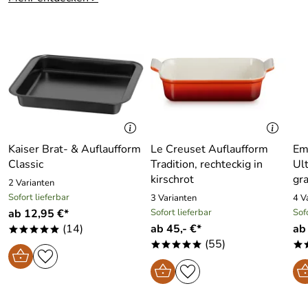
Kaiser Brat- & Auflaufform
Le Creuset Auflaufform
Em
Classic
Tradition, rechteckig in
Ult
kirschrot
gr
2 Varianten
Sofort lieferbar
3 Varianten
4 V
ab 12,95 €*
Sofort lieferbar
Sof
(14)
ab 45,- €*
ab
*****
(55)
*****
*