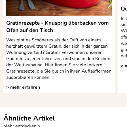
Qu
In 
Gratinrezepte - Knusprig überbacken vom
sie
Ofen auf den Tisch
Wä
of
Was gibt es Schöneres als der Duft von einem
wo
herzhaft gewürztem Gratin, der sich in der ganzen
gi
Wohnung verteilt? Gratins verwöhnen unseren
def
Gaumen zu jeder Jahreszeit und sind in den Küchen
der Welt zuhause. Hier finden Sie viele leckere
> 
Gratinrezepte, die Sie gleich in ihren Auflaufformen
ausprobieren können...
> mehr erfahren
Ähnliche Artikel
Mehr entdecken >