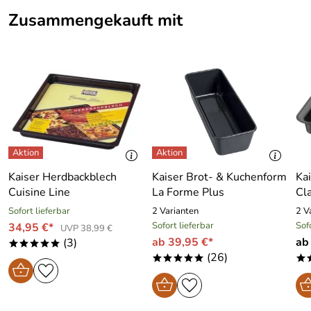
Zusammengekauft mit
Kaiser Herdbackblech
Kaiser Brot- & Kuchenform
Ka
Cuisine Line
La Forme Plus
Cla
Sofort lieferbar
2 Varianten
2 V
Sofort lieferbar
Sof
34,95 €*
UVP 38,99 €
ab 39,95 €*
ab
(3)
*****
(26)
*****
*