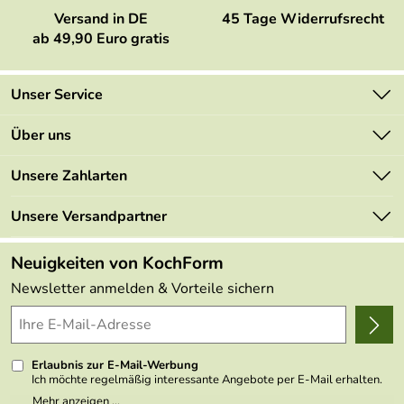
Versand in DE
45 Tage Widerrufsrecht
ab 49,90 Euro gratis
Unser Service
Kontakt
Über uns
Newsletter
Marken
Unsere Zahlarten
Mehrwertsteuerfrei
Neu
Retourenportal
Unsere Versandpartner
Angebote
FAQs
Made in Germany
Neuigkeiten von KochForm
Lieferbedingungen
Themen
Newsletter anmelden & Vorteile sichern
Delivery Terms
Wir über uns
Kundenlogin
Presse
Erlaubnis zur E-Mail-Werbung
Ich möchte regelmäßig interessante Angebote per E-Mail erhalten.
Meine E-Mail-Adresse wird nicht an andere Unternehmen
Mehr anzeigen ...