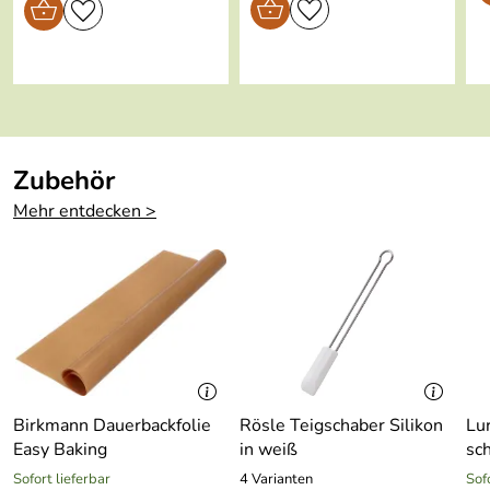
GMBHGeschäftsführer, WMF Platz 1, 73312 Geislingen,
Verifizierte Bewertung
info@wmf.de
SEHR GUT
Kaufdatum: 18.12.2013
Bewertungsdatum: 03.01.2014
Zubehör
Mehr entdecken >
Birkmann Dauerbackfolie
Rösle Teigschaber Silikon
Lu
Easy Baking
in weiß
sc
Sofort lieferbar
4 Varianten
Sof