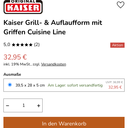
Kaiser Grill- & Auflaufform mit
Griffen Cuisine Line
5,0
(2)
*****
32,95 €
inkl. 19% MwSt., zzgl.
Versandkosten
Ausmaße
UVP: 36,99 €
39,5 x 28 x 5 cm
Am Lager: sofort versandfertig
32,95 €
−
+
In den Warenkorb