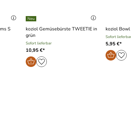
oms S
koziol Gemüsebürste TWEETIE in
koziol Bow
grün
Sofort lieferba
Sofort lieferbar
5,95 €*
10,95 €*