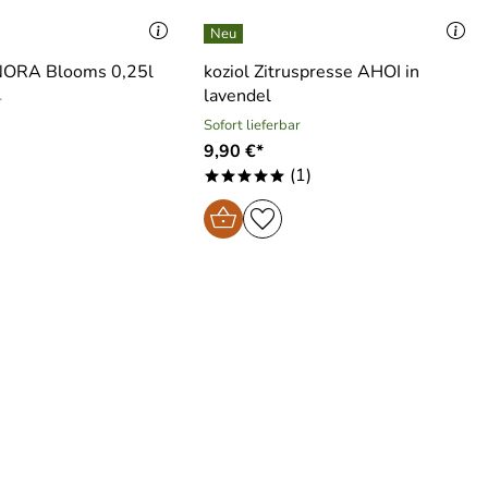
 NORA Blooms 0,25l
koziol Zitruspresse AHOI in
lavendel
r
Sofort lieferbar
9,90 €*
(1)
*****