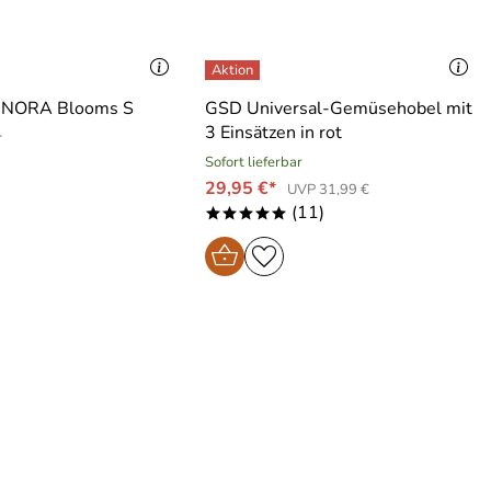
l NORA Blooms S
GSD Universal-Gemüsehobel mit
3 Einsätzen in rot
r
Sofort lieferbar
29,95 €*
UVP 31,99 €
(11)
*****