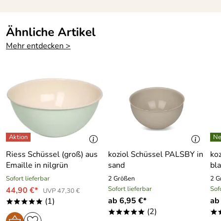
Ähnliche Artikel
Mehr entdecken >
Riess Schüssel (groß) aus
koziol Schüssel PALSBY in
ko
Emaille in nilgrün
sand
bl
Sofort lieferbar
2 Größen
2 G
Sofort lieferbar
Sof
44,90 €*
UVP 47,30 €
ab 6,95 €*
ab
(1)
*****
(2)
*****
*