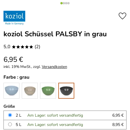
koziol Schüssel PALSBY in grau
5,0
(2)
*****
6,95 €
inkl. 19% MwSt., zzgl.
Versandkosten
Farbe :
grau
Größe
2 L
Am Lager: sofort versandfertig
6,95 €
5 L
Am Lager: sofort versandfertig
8,95 €