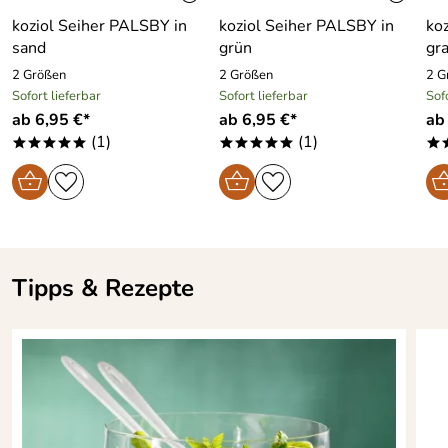
koziol Seiher PALSBY in
koziol Seiher PALSBY in
ko
sand
grün
gr
2 Größen
2 Größen
2 G
Sofort lieferbar
Sofort lieferbar
Sof
ab 6,95 €*
ab 6,95 €*
ab
(1)
(1)
*****
*****
*
Tipps & Rezepte