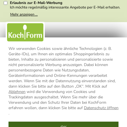
Erlaubnis zur E-Mail-Werbung
Ich möchte regelmäßig interessante Angebote per E-Mail erhalten.
Meine E-Mail-Adresse wird nicht an andere Unternehmen
Mehr anzeigen ...
weitergegeben. Zu statistischen Zwecken wird in anonymer Form
ausgewertet, welche Links im Newsletter geklickt werden. Dabei ist
nicht erkennbar, welche konkrete Person geklickt hat. Diese
Einwilligung zur Nutzung meiner E-Mail- Adresse für Werbezwecke
kann ich jederzeit mit Wirkung für die Zukunft widerrufen, indem ich
den Link "Abmelden" am Ende des Newsletters anklicke oder die
Option Newsletter im Mitgliederbereich deaktiviere. Die
Datenschutzerklärung
habe ich zur Kenntnis genommen.
Wir verwenden Cookies sowie ähnliche Technologien (z. B.
Geräte-IDs), um Ihnen ein optimales Shoppingerlebnis zu
Impressum
Datenschutzerklärung
AGB
bieten, Inhalte zu personalisieren und personalisierte sowie
nicht personalisierte Werbung anzuzeigen. Dabei können
personenbezogene Daten wie Nutzungsdaten,
Widerrufsbelehrung
Widerrufsformular
Geräteinformationen und Online-Kennungen verarbeitet
werden. Wenn Sie mit der Datennutzung einverstanden sind,
Vertrag widerrufen
dann klicken Sie bitte auf den Button „OK“. Mit Klick auf
Ablehnen
wird die Verwendung von Cookies und
Trackingdaten ausgeschaltet. Wenn Sie mehr über die
Verwendung und den Schutz Ihrer Daten bei KochForm
* Alle Preisangaben inkl. MwSt., bis 49,90 € Bestellwert zzgl.
erfahren wollen, dann klicken Sie bitte auf
Datenschutz öffnen
Versandkosten
, ab 49,90 € Bestellwert inkl.
Versandkosten
innerhalb
.
Deutschlands