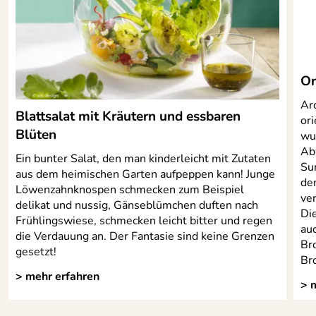
Or
Ar
Blattsalat mit Kräutern und essbaren
or
Blüten
wu
Ab
Ein bunter Salat, den man kinderleicht mit Zutaten
Su
aus dem heimischen Garten aufpeppen kann! Junge
de
Löwenzahnknospen schmecken zum Beispiel
ver
delikat und nussig, Gänseblümchen duften nach
Di
Frühlingswiese, schmecken leicht bitter und regen
au
die Verdauung an. Der Fantasie sind keine Grenzen
Bro
gesetzt!
Br
> mehr erfahren
> 