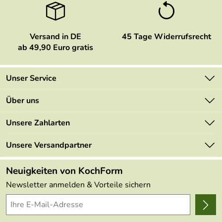
Versand in DE
45 Tage Widerrufsrecht
ab 49,90 Euro gratis
Unser Service
Kontakt
Über uns
Newsletter
Marken
Unsere Zahlarten
Mehrwertsteuerfrei
Neu
Retourenportal
Unsere Versandpartner
Angebote
FAQs
Made in Germany
Neuigkeiten von KochForm
Lieferbedingungen
Themen
Newsletter anmelden & Vorteile sichern
Delivery Terms
Wir über uns
Kundenlogin
Presse