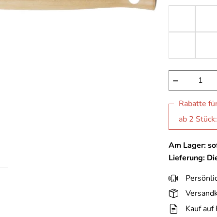
−
Rabatte fü
ab 2 Stück
Am Lager: sof
Lieferung: D
Persönli
Versandk
Kauf auf