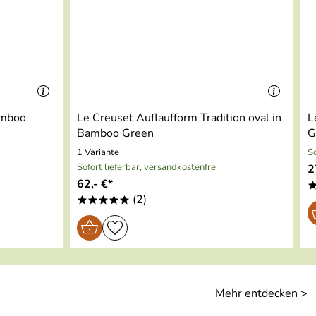
amboo
Le Creuset Auflaufform Tradition oval in
L
Bamboo Green
G
1 Variante
So
Sofort lieferbar, versandkostenfrei
2
62,- €*
(2)
*****
Mehr entdecken >