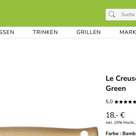
ESSEN
TRINKEN
GRILLEN
MARK
Le Creus
Green
5,0
****
18,- €
inkl. 19% MwSt.,
Farbe :
Bamb