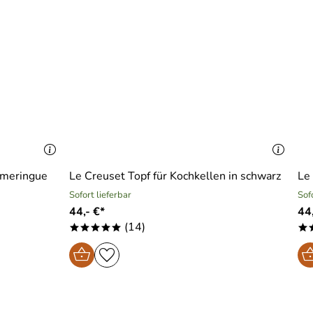
 meringue
Le Creuset Topf für Kochkellen in schwarz
Le
Sofort lieferbar
Sof
44,- €*
44,
(14)
*****
*