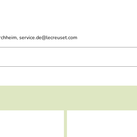
irchheim, service.de@lecreuset.com
 Pfannen wissen möchten, dann klicken Sie bitte hier.
sen möchten, dann klicken Sie hier.