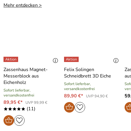
Mehr entdecken >
Zassenhaus Magnet-
Felix Solingen
Za
Messerblock aus
Schneidbrett 3D Eiche
au
Eichenholz
Sofort lieferbar,
Sofo
versandkostenfrei
ver
Sofort lieferbar,
versandkostenfrei
89,90 €*
59
UVP 94,90 €
89,95 €*
UVP 99,99 €
(11)
*****