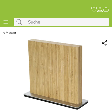
<
Messer