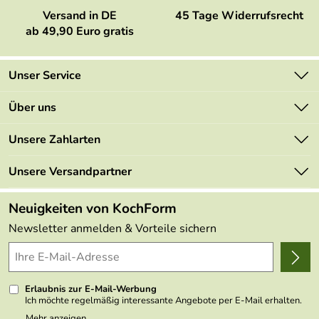
Versand in DE
45 Tage Widerrufsrecht
ab 49,90 Euro gratis
Unser Service
Kontakt
Über uns
Newsletter
Marken
Unsere Zahlarten
Mehrwertsteuerfrei
Neu
Retourenportal
Unsere Versandpartner
Angebote
FAQs
Made in Germany
Neuigkeiten von KochForm
Lieferbedingungen
Themen
Newsletter anmelden & Vorteile sichern
Delivery Terms
Wir über uns
Kundenlogin
Presse
Erlaubnis zur E-Mail-Werbung
Ich möchte regelmäßig interessante Angebote per E-Mail erhalten.
Meine E-Mail-Adresse wird nicht an andere Unternehmen
Mehr anzeigen ...