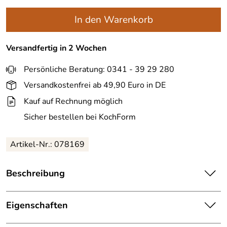
In den Warenkorb
Versandfertig in 2 Wochen
Persönliche Beratung: 0341 - 39 29 280
Versandkostenfrei ab 49,90 Euro in DE
Kauf auf Rechnung möglich
Sicher bestellen bei KochForm
Artikel-Nr.: 078169
Beschreibung
Zassenhaus Magnet-Messerblock aus Bambus. Der
Messerblock ist beidseitig verwendbar und geeignet für
Eigenschaften
Messer mit einer Klingenlänge bis zu 23 cm.