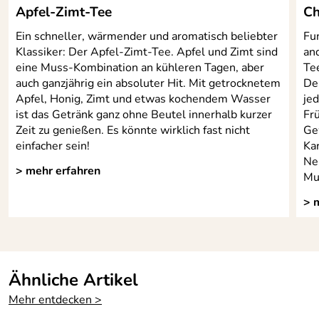
Apfel-Zimt-Tee
Ch
Ein schneller, wärmender und aromatisch beliebter
Fun
Klassiker: Der Apfel-Zimt-Tee. Apfel und Zimt sind
and
eine Muss-Kombination an kühleren Tagen, aber
Te
auch ganzjährig ein absoluter Hit. Mit getrocknetem
Der
Apfel, Honig, Zimt und etwas kochendem Wasser
je
ist das Getränk ganz ohne Beutel innerhalb kurzer
Fr
Zeit zu genießen. Es könnte wirklich fast nicht
Ge
einfacher sein!
Ka
Ne
> mehr erfahren
Mu
> 
Ähnliche Artikel
Mehr entdecken >