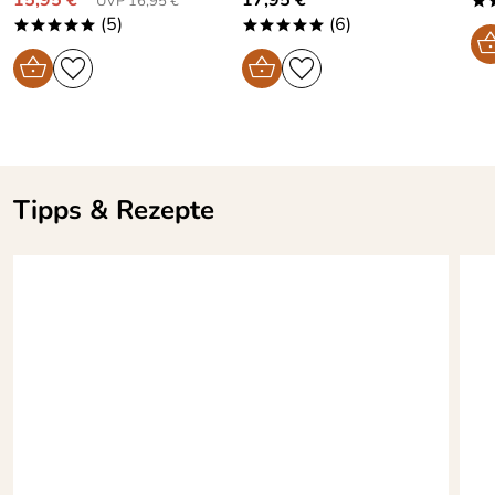
15,95 €*
17,95 €*
UVP 16,95 €
*
(5)
(6)
*****
*****
Tipps & Rezepte