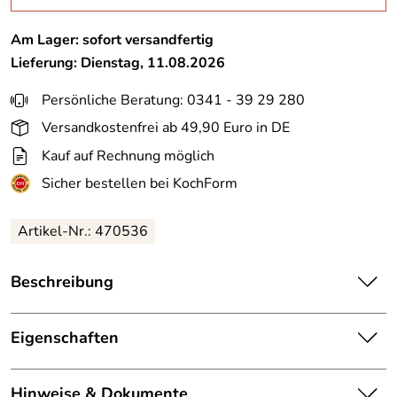
Am Lager: sofort versandfertig
Lieferung: Dienstag, 11.08.2026
Persönliche Beratung: 0341 - 39 29 280
Versandkostenfrei ab 49,90 Euro in DE
Kauf auf Rechnung möglich
Sicher bestellen bei KochForm
Artikel-Nr.: 470536
Beschreibung
cilio Untersetzer LANA Schaf grau. Kuschlig warmer
Begleiter zu Tisch und auf der Arbeitsplatte. Ideal
Eigenschaften
einsetzbar als Topf- oder Pfannenuntersetzter sowie als
dekoratives Tischelement und als Untersetzer für
Material:
Schafwolle
Hinweise & Dokumente
Teekannen.