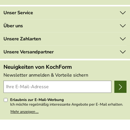
Unser Service
Kontakt
Über uns
Newsletter
Marken
Unsere Zahlarten
Mehrwertsteuerfrei
Neu
Retourenportal
Unsere Versandpartner
Angebote
FAQs
Made in Germany
Neuigkeiten von KochForm
Lieferbedingungen
Themen
Newsletter anmelden & Vorteile sichern
Delivery Terms
Wir über uns
Kundenlogin
Presse
Erlaubnis zur E-Mail-Werbung
Ich möchte regelmäßig interessante Angebote per E-Mail erhalten.
Meine E-Mail-Adresse wird nicht an andere Unternehmen
Mehr anzeigen ...
weitergegeben. Zu statistischen Zwecken wird in anonymer Form
ausgewertet, welche Links im Newsletter geklickt werden. Dabei ist
nicht erkennbar, welche konkrete Person geklickt hat. Diese
Einwilligung zur Nutzung meiner E-Mail- Adresse für Werbezwecke