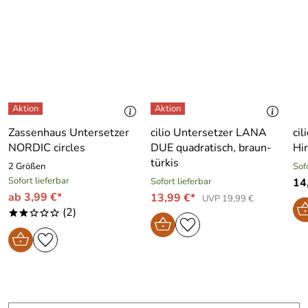
Zassenhaus Untersetzer
cilio Untersetzer LANA
ci
NORDIC circles
DUE quadratisch, braun-
Hi
türkis
2 Größen
Sof
Sofort lieferbar
Sofort lieferbar
14
ab 3,99 €*
13,99 €*
UVP 19,99 €
(2)
**ooo