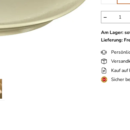
−
Am Lager: sof
Lieferung: Fr
Persönli
Versandk
Kauf auf
Sicher b