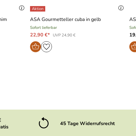
nim
ASA Gourmetteller cuba in gelb
AS
Sofort lieferbar
Sof
22,90 €*
19
UVP 24,90 €
E
45 Tage Widerrufsrecht
atis