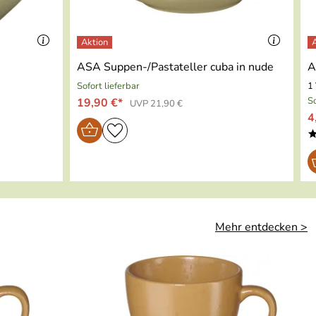
ASA Suppen-/Pastateller cuba in nude
A
Sofort lieferbar
1 
So
19,90 €*
UVP 21,90 €
4
Mehr entdecken >