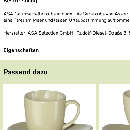
Beschreibung
ASA Gourmetteller cuba in nude. Die Serie cuba von Asa eri
eine Tafel am Meer und lassen Urlaubsstimmung aufkommen
Hersteller: ASA Selection GmbH , Rudolf-Diesel-Straße 3
Eigenschaften
Höhe:
5 cm
Passend dazu
Länge:
34 cm
Breite:
28 cm
Gewicht:
1,394 kg
Farbe:
nude
Serie:
cuba