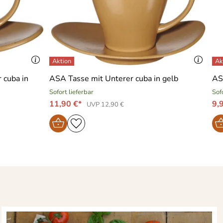
 cuba in
ASA Tasse mit Unterer cuba in gelb
AS
Sofort lieferbar
Sof
11,90 €*
9,
UVP 12,90 €