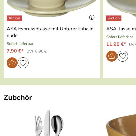
Material:
Steinzeug
Geeignet für Spülmaschine:
ja
ASA Espressotasse mit Unterer cuba in
ASA Tasse mi
Geeignet für Backofen:
ja
nude
Sofort lieferbar
Sofort lieferbar
11,90 €*
UVP
Geeignet für Mikrowelle:
ja
7,90 €*
UVP 8,90 €
Geeignet für Gefriertruhe:
ja
Im Geschenkkarton:
nein
Zubehör