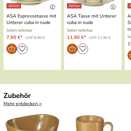
Serie:
cuba
ASA Espressotasse mit
ASA Tasse mit Unterer
A
Material:
Steinzeug
Unterer cuba in nude
cuba in nude
S
c
Sofort lieferbar
Sofort lieferbar
Geeignet für
ja
7,90 €*
11,90 €*
So
UVP 8,90 €
UVP 12,90 €
Spülmaschine:
1
Geeignet für
ja
Backofen:
Geeignet für
ja
Mikrowelle:
Geeignet für
ja
Zubehör
Gefriertruhe:
Mehr entdecken >
Im
nein
Geschenkkarto
n: