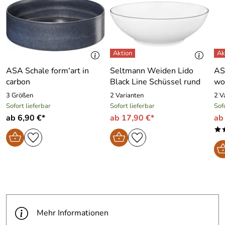
ASA Schale form′art in
Seltmann Weiden Lido
AS
carbon
Black Line Schüssel rund
wo
3 Größen
2 Varianten
2 V
Sofort lieferbar
Sofort lieferbar
Sof
ab 6,90 €*
ab 17,90 €*
ab
*
Mehr Informationen