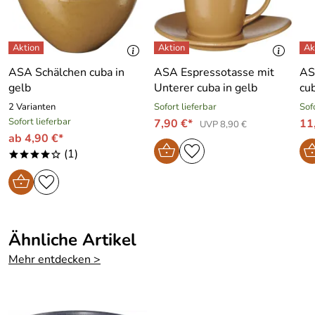
ASA Schälchen cuba in
ASA Espressotasse mit
AS
gelb
Unterer cuba in gelb
cub
2 Varianten
Sofort lieferbar
Sof
Sofort lieferbar
7,90 €*
11
UVP 8,90 €
ab 4,90 €*
(1)
****o
Ähnliche Artikel
Mehr entdecken >