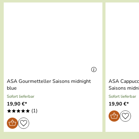
Farbe:
dunkelblau, mit schwarzen F
Durchmesser:
31 cm
Finish:
glänzend
Gefriergeeignet:
Ja
Ofengeeignet:
Ja
Mikrowellengeeignet:
Ja
ASA Gourmetteller Saisons midnight
ASA Cappucci
Spülmaschinengeeignet:
Ja
blue
Saisons midn
Sofort lieferbar
Sofort lieferbar
19,90 €*
19,90 €*
(1)
*****