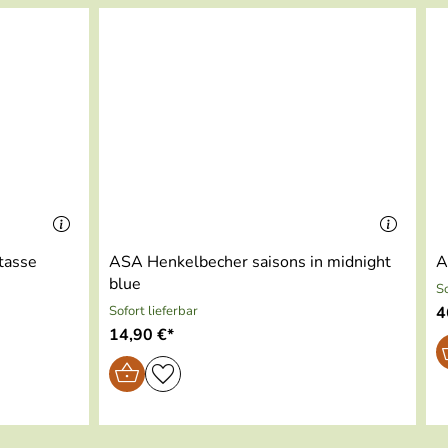
tasse
ASA Henkelbecher saisons in midnight
A
blue
So
Sofort lieferbar
4
14,90 €*