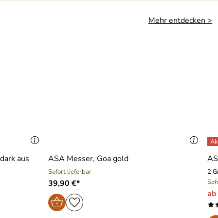
Mehr entdecken >
dark aus
ASA Messer, Goa gold
AS
Sofort lieferbar
2 G
Sof
39,90 €*
ab
*