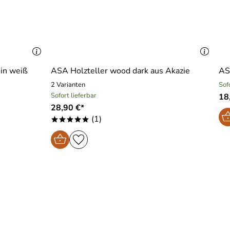
 in weiß
ASA Holzteller wood dark aus Akazie
ASA
2 Varianten
Sof
Sofort lieferbar
18
28,90 €*
(1)
*****