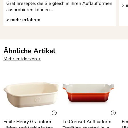
Gratinrezepte, die Sie gleich in ihren Auflaufformen
> 
ausprobieren können...
> mehr erfahren
Ähnliche Artikel
Mehr entdecken >
Emile Henry Gratinform
Le Creuset Auflaufform
Em
Ultime rechteckig in ton
Tradition, rechteckig in
Ult