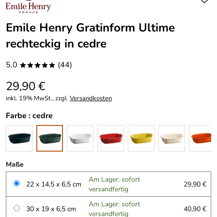
Emile Henry Gratinform Ultime
rechteckig in cedre
5,0
(44)
*****
29,90 €
inkl. 19% MwSt., zzgl.
Versandkosten
Farbe :
cedre
Maße
Am Lager: sofort
22 x 14,5 x 6,5 cm
29,90 €
versandfertig
Am Lager: sofort
30 x 19 x 6,5 cm
40,90 €
versandfertig