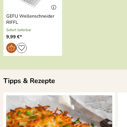
Hersteller: GEFU GmbH, Braukweg 28, 59889 Eslohe,
mail@gefu.com
Spülmaschinen
ja
geeignet:
GEFU Wellenschneider
RIFFL
Sofort lieferbar
9,99 €*
Tipps & Rezepte