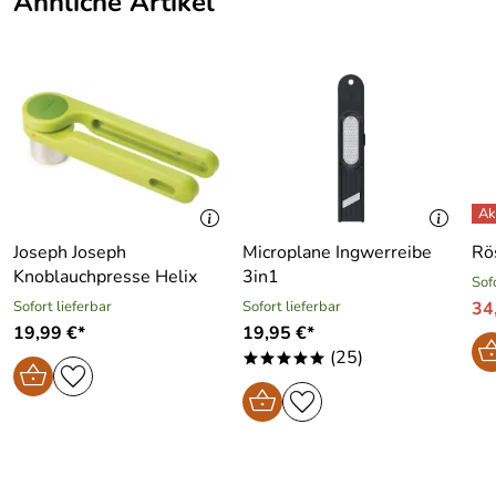
Ähnliche Artikel
Joseph Joseph
Microplane Ingwerreibe
Rös
Knoblauchpresse Helix
3in1
Sof
Sofort lieferbar
Sofort lieferbar
34
19,99 €*
19,95 €*
(25)
*****