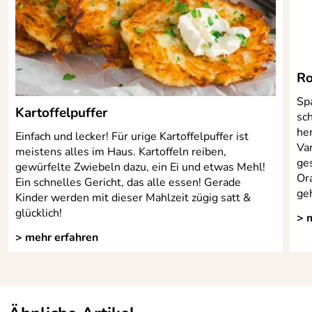
Ro
Sp
Kartoffelpuffer
sc
he
Einfach und lecker! Für urige Kartoffelpuffer ist
Va
meistens alles im Haus. Kartoffeln reiben,
ge
gewürfelte Zwiebeln dazu, ein Ei und etwas Mehl!
Or
Ein schnelles Gericht, das alle essen! Gerade
ge
Kinder werden mit dieser Mahlzeit zügig satt &
glücklich!
> 
> mehr erfahren