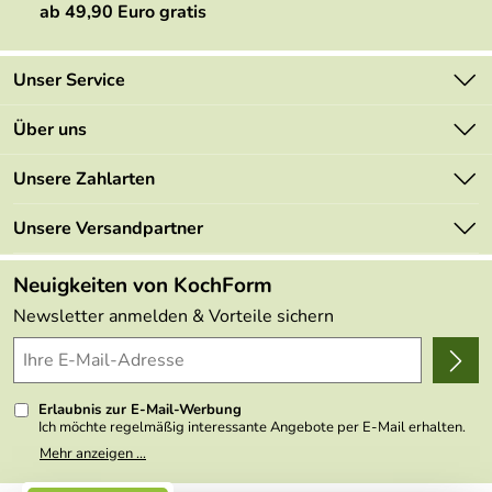
ab 49,90 Euro gratis
Unser Service
Kontakt
Über uns
Newsletter
Marken
Unsere Zahlarten
Mehrwertsteuerfrei
Neu
Retourenportal
Unsere Versandpartner
Angebote
FAQs
Made in Germany
Neuigkeiten von KochForm
Lieferbedingungen
Themen
Newsletter anmelden & Vorteile sichern
Delivery Terms
Wir über uns
Kundenlogin
Presse
Erlaubnis zur E-Mail-Werbung
Ich möchte regelmäßig interessante Angebote per E-Mail erhalten.
Meine E-Mail-Adresse wird nicht an andere Unternehmen
Mehr anzeigen ...
weitergegeben. Zu statistischen Zwecken wird in anonymer Form
ausgewertet, welche Links im Newsletter geklickt werden. Dabei ist