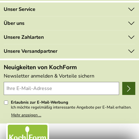
Unser Service
Kontakt
Über uns
Newsletter
Marken
Unsere Zahlarten
Mehrwertsteuerfrei
Neu
Retourenportal
Unsere Versandpartner
Angebote
FAQs
Made in Germany
Neuigkeiten von KochForm
Lieferbedingungen
Themen
Newsletter anmelden & Vorteile sichern
Delivery Terms
Wir über uns
Kundenlogin
Presse
Erlaubnis zur E-Mail-Werbung
Ich möchte regelmäßig interessante Angebote per E-Mail erhalten.
Meine E-Mail-Adresse wird nicht an andere Unternehmen
Mehr anzeigen ...
weitergegeben. Zu statistischen Zwecken wird in anonymer Form
ausgewertet, welche Links im Newsletter geklickt werden. Dabei ist
nicht erkennbar, welche konkrete Person geklickt hat. Diese
Einwilligung zur Nutzung meiner E-Mail- Adresse für Werbezwecke
kann ich jederzeit mit Wirkung für die Zukunft widerrufen, indem ich