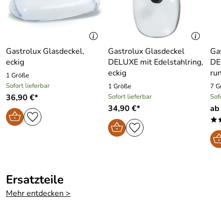
Gastrolux Glasdeckel,
Gastrolux Glasdeckel
Ga
eckig
DELUXE mit Edelstahlring,
DE
eckig
ru
1 Größe
Sofort lieferbar
1 Größe
7 G
36,90 €*
Sofort lieferbar
Sof
34,90 €*
ab
*
Ersatzteile
Mehr entdecken >