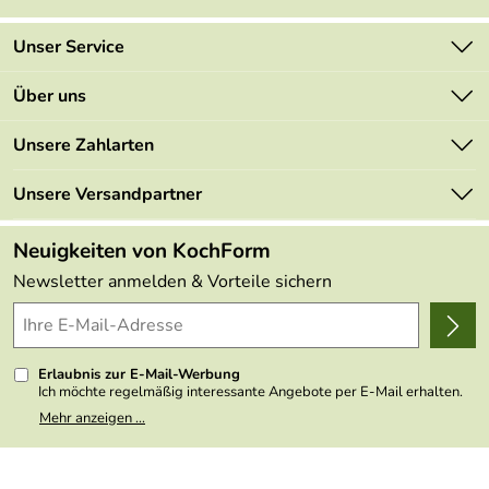
Unser Service
Kontakt
Über uns
Newsletter
Marken
Unsere Zahlarten
Mehrwertsteuerfrei
Neu
Retourenportal
Unsere Versandpartner
Angebote
FAQs
Made in Germany
Neuigkeiten von KochForm
Lieferbedingungen
Themen
Newsletter anmelden & Vorteile sichern
Delivery Terms
Wir über uns
Kundenlogin
Presse
Erlaubnis zur E-Mail-Werbung
Ich möchte regelmäßig interessante Angebote per E-Mail erhalten.
Meine E-Mail-Adresse wird nicht an andere Unternehmen
Mehr anzeigen ...
weitergegeben. Zu statistischen Zwecken wird in anonymer Form
ausgewertet, welche Links im Newsletter geklickt werden. Dabei ist
nicht erkennbar, welche konkrete Person geklickt hat. Diese
Einwilligung zur Nutzung meiner E-Mail- Adresse für Werbezwecke