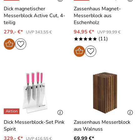
Dick magnetischer
Zassenhaus Magnet-
Messerblock Active Cut, 4-
Messerblock aus
teilig
Eschenholz
279,- €*
94,95 €*
UVP 343,55 €
UVP 99,99 €
(11)
*****
Dick Messerblock-Set Pink
Zassenhaus Messerblock
Spirit
aus Walnuss
329,- €*
69,99 €*
UVP 416,55 €