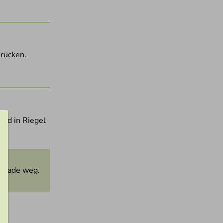
drücken.
and in Riegel
kolade weg.