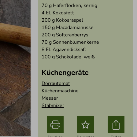
70
g Haferflocken, kernig
4
EL Kokosfett
200
g Kokosraspel
150
g Macadamianüsse
200
g Softcranberrys
70
g Sonnenblumenkerne
8
EL Agavendicksaft
100
g Schokolade, weiß
Küchengeräte
Dörrautomat
Küchenmaschine
Messer
Stabmixer
o