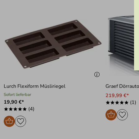
Lurch Flexiform Müsliriegel
Graef Dörraut
Sofort lieferbar
219,99 €*
19,90 €*
(1)
*****
(4)
*****