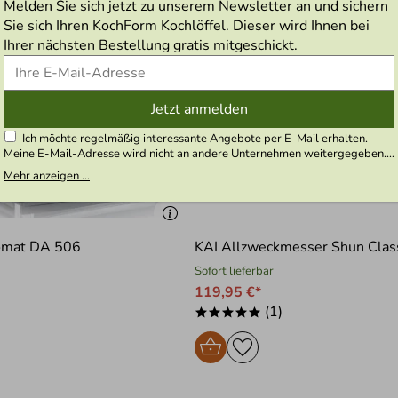
Melden Sie sich jetzt zu unserem Newsletter an und sichern
Sie sich Ihren KochForm Kochlöffel. Dieser wird Ihnen bei
Ihrer nächsten Bestellung gratis mitgeschickt.
Jetzt anmelden
Ich möchte regelmäßig interessante Angebote per E-Mail erhalten.
Meine E-Mail-Adresse wird nicht an andere Unternehmen weitergegeben.
Zu statistischen Zwecken wird in anonymer Form ausgewertet, welche
Mehr anzeigen ...
Links im Newsletter geklickt werden. Dabei ist nicht erkennbar, welche
konkrete Person geklickt hat. Diese Einwilligung zur Nutzung meiner E-
Mail- Adresse für Werbezwecke kann ich jederzeit mit Wirkung für die
Zukunft widerrufen, indem ich den Link "Abmelden" am Ende des
Newsletters anklicke oder die Option Newsletter im Mitgliederbereich
omat DA 506
KAI Allzweckmesser Shun Class
deaktiviere. Die
Datenschutzerklärung
habe ich zur Kenntnis genommen.
Sofort lieferbar
119,95 €*
(1)
*****