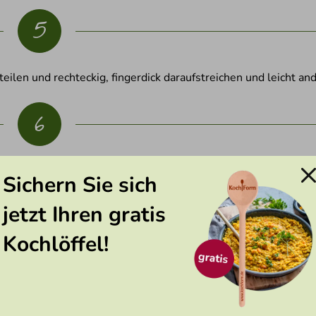
5
ilen und rechteckig, fingerdick daraufstreichen und leicht an
6
en dörren. Nach ca. 1 Stunde die Masse noch im warmen Zust
Sichern Sie sich
jetzt Ihren gratis
Kochlöffel!
t. Wer es gesünder mag, der lässt ganz einfach die weiße Scho
 die Verarbeitung der Riegel.