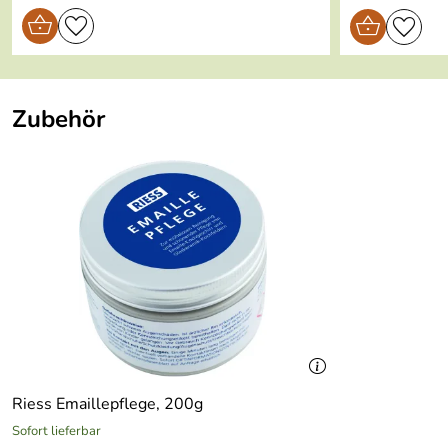
Geeignet für Induktion:
Ja
geeignet für:
alle Herdarten (Gas, Elektro
leicht zu reinigen
Zubehör
schnitt- und kratzfest
für Menschen mit Nickelaller
bakterienhemmend und arom
Riess Emaillepflege, 200g
Sofort lieferbar