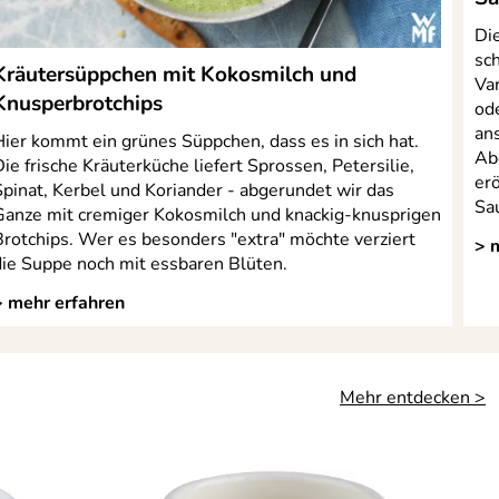
Die
sch
Kräutersüppchen mit Kokosmilch und
Var
Knusperbrotchips
od
ans
Hier kommt ein grünes Süppchen, dass es in sich hat.
Ab
ie frische Kräuterküche liefert Sprossen, Petersilie,
er
Spinat, Kerbel und Koriander - abgerundet wir das
Sa
Ganze mit cremiger Kokosmilch und knackig-knusprigen
Brotchips. Wer es besonders "extra" möchte verziert
> 
die Suppe noch mit essbaren Blüten.
> mehr erfahren
Mehr entdecken >