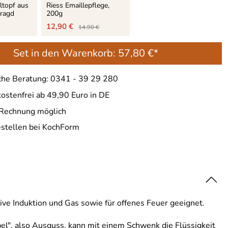
ltopf aus
Riess Emaillepflege,
aragd
200g
12,90 €
14,90 €
Set in den Warenkorb:
57,80 €*
che Beratung: 0341 - 39 29 280
ostenfrei ab 49,90 Euro in DE
 Rechnung möglich
estellen bei KochForm
sive Induktion und Gas sowie für offenes Feuer geeignet.
el", also Ausguss, kann mit einem Schwenk die Flüssigkeit