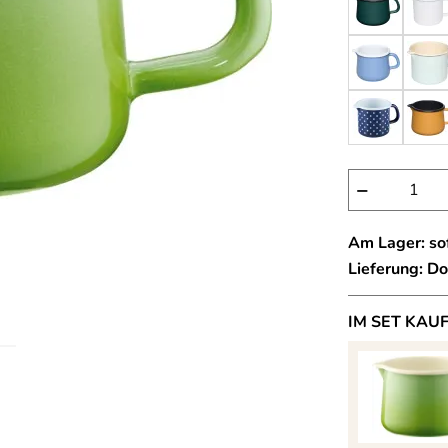
−
Am Lager: sof
Lieferung: D
IM SET KAU