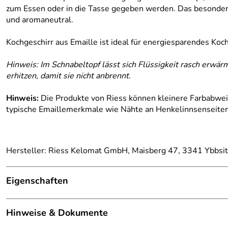
zum Essen oder in die Tasse gegeben werden. Das besondere 
und aromaneutral.
Kochgeschirr aus Emaille ist ideal für energiesparendes Koc
Hinweis: Im Schnabeltopf lässt sich Flüssigkeit rasch erwär
erhitzen, damit sie nicht anbrennt.
Hinweis:
Die Produkte von Riess können kleinere Farbabweic
typische Emaillemerkmale wie Nähte an Henkelinnsenseiten
Hersteller: Riess Kelomat GmbH, Maisberg 47, 3341 Ybbsitz
Eigenschaften
Höhe:
10,7 cm
Hinweise & Dokumente
Länge:
19 cm