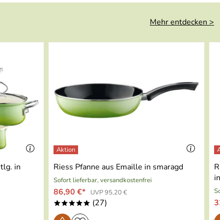
Mehr entdecken >
lg. in
Riess Pfanne aus Emaille in smaragd
R
i
Sofort lieferbar, versandkostenfrei
86,90 €*
So
UVP 95,20 €
(27)
3
*****