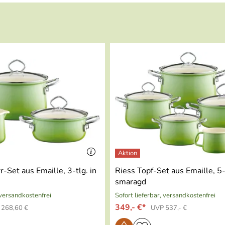
56kB)
.968kB)
r-Set aus Emaille, 3-tlg. in
Riess Topf-Set aus Emaille, 5-t
smaragd
 versandkostenfrei
Sofort lieferbar, versandkostenfrei
349,- €*
 268,60 €
UVP 537,- €
)