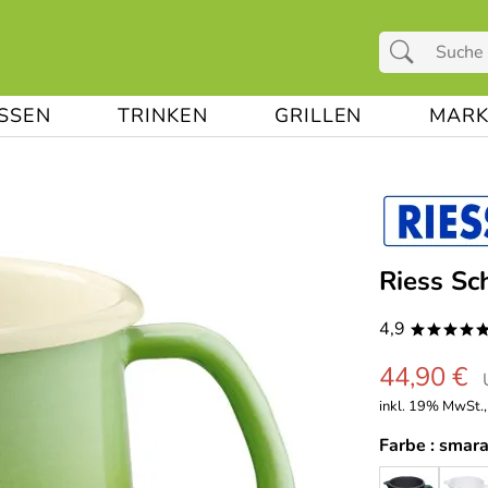
ESSEN
TRINKEN
GRILLEN
MARK
Riess Sc
4,9
****
44,90 €
inkl. 19% MwSt.,
Farbe :
smar