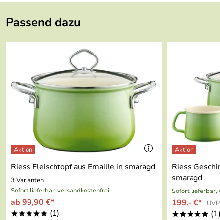
Dokumente zum Download:
Breite:
13,5 cm
Passend dazu
Riess - Typische Merkmale der Fertigung per Hand (6
Fassungsvermögen:
1 l
Riess Ratgeber - Gebrauch und Pflege von Emaille (1
Gewicht:
0,45 kg
Durchmesser:
12 cm
Farbe:
smaragd
Serie:
Nouvelle
Material:
Emaille
Spülmaschinengeeignet:
Ja
Riess Fleischtopf aus Emaille in smaragd
Riess Geschir
smaragd
3 Varianten
Backofengeeignet:
Ja
Sofort lieferbar, versandkostenfrei
Sofort lieferbar,
ab 99,90 €*
199,- €*
UVP
Mikrowellenfest:
Nein
(1)
(1
*****
*****