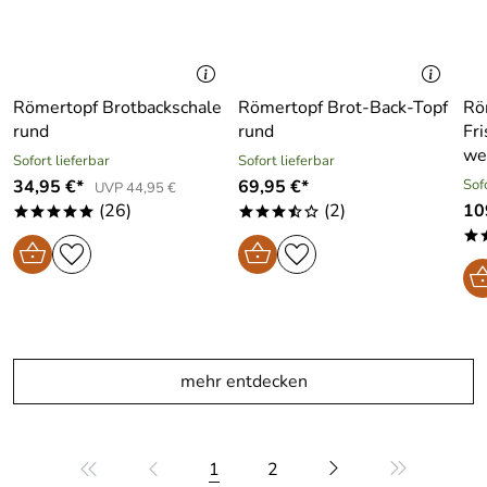
Römertopf Brotbackschale
Römertopf Brot-Back-Topf
Rö
rund
rund
Fr
we
Sofort lieferbar
Sofort lieferbar
34,95 €*
69,95 €*
Sof
UVP 44,95 €
(26)
(2)
10
*****
***/o
*
mehr entdecken
1
2