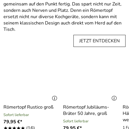
gemeinsam auf den Punkt fertig. Das spart nicht nur Zeit,
sondern auch Nerven und Platz. Denn ein Römertopf
ersetzt nicht nur diverse Kochgeräte, sondern kann mit
seinem klassischen Design auch direkt vom Herd auf den
Tisch.
JETZT ENTDECKEN
Römertopf Rustico groß
Römertopf Jubiläums-
Rö
Bräter 50 Jahre, groß
Hä
Sofort lieferbar
we
79,95 €*
Sofort lieferbar
(16)
79,95 €*
1 F
*****