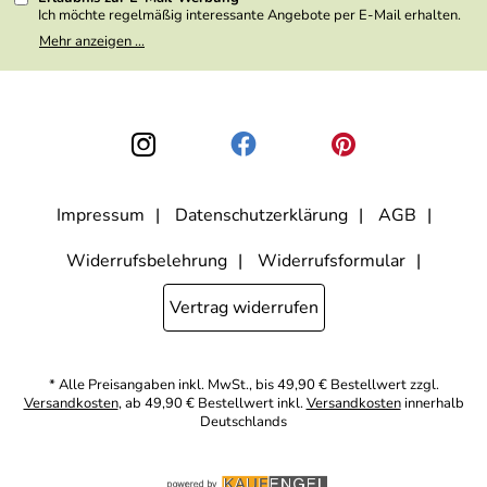
Ich möchte regelmäßig interessante Angebote per E-Mail erhalten.
Meine E-Mail-Adresse wird nicht an andere Unternehmen
Mehr anzeigen ...
weitergegeben. Zu statistischen Zwecken wird in anonymer Form
ausgewertet, welche Links im Newsletter geklickt werden. Dabei ist
nicht erkennbar, welche konkrete Person geklickt hat. Diese
Einwilligung zur Nutzung meiner E-Mail- Adresse für Werbezwecke
kann ich jederzeit mit Wirkung für die Zukunft widerrufen, indem ich
den Link "Abmelden" am Ende des Newsletters anklicke oder die
Option Newsletter im Mitgliederbereich deaktiviere. Die
Datenschutzerklärung
habe ich zur Kenntnis genommen.
Impressum
Datenschutzerklärung
AGB
Widerrufsbelehrung
Widerrufsformular
Vertrag widerrufen
* Alle Preisangaben inkl. MwSt., bis 49,90 € Bestellwert zzgl.
Versandkosten
, ab 49,90 € Bestellwert inkl.
Versandkosten
innerhalb
Deutschlands