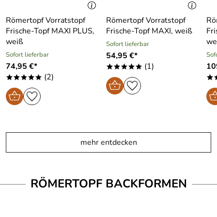
Römertopf Vorratstopf
Römertopf Vorratstopf
Rö
Frische-Topf MAXI PLUS,
Frische-Topf MAXI, weiß
Fr
weiß
we
Sofort lieferbar
Sofort lieferbar
54,95 €*
Sof
74,95 €*
(1)
10
*****
(2)
*****
*
mehr entdecken
RÖMERTOPF BACKFORMEN