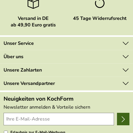
Versand in DE
45 Tage Widerrufsrecht
ab 49,90 Euro gratis
Unser Service
Kontakt
Über uns
Newsletter
Marken
Unsere Zahlarten
Mehrwertsteuerfrei
Neu
Retourenportal
Unsere Versandpartner
Angebote
FAQs
Made in Germany
Neuigkeiten von KochForm
Lieferbedingungen
Themen
Newsletter anmelden & Vorteile sichern
Delivery Terms
Wir über uns
Kundenlogin
Presse
Erlaubnis zur E-Mail-Werbung