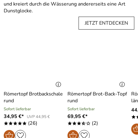
und kreiert durch die Wässerung andererseits eine Art
Dunstglocke.
JETZT ENTDECKEN
Römertopf Brotbackschale
Römertopf Brot-Back-Topf
Rö
rund
rund
län
Sofort lieferbar
Sofort lieferbar
44
34,95 €*
69,95 €*
UVP 44,95 €
*
(26)
(2)
*****
***/o