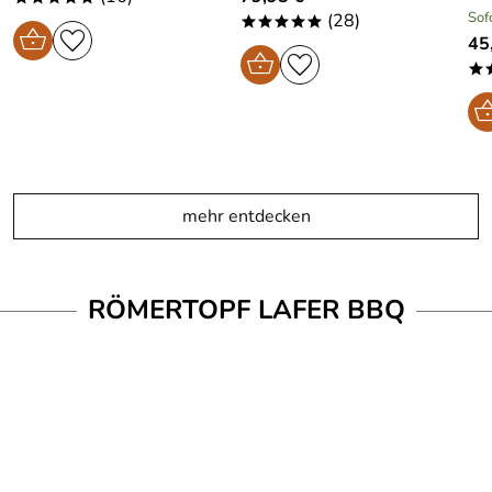
Sof
(28)
*****
45
*
mehr entdecken
RÖMERTOPF LAFER BBQ