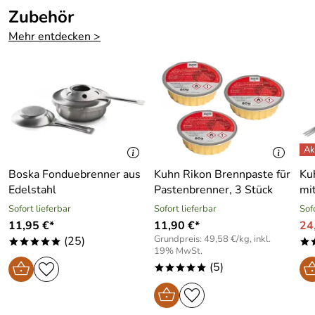
Zubehör
Mehr entdecken >
Boska Fonduebrenner aus
Kuhn Rikon Brennpaste für
Ku
Edelstahl
Pastenbrenner, 3 Stück
mit
Sofort lieferbar
Sofort lieferbar
Sof
11,95 €*
11,90 €*
24
Grundpreis: 49,58 €/kg, inkl.
(25)
*****
*
19% MwSt.
(5)
*****