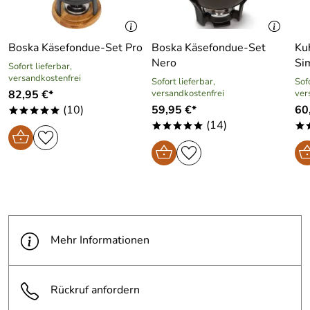
Boska Käsefondue-Set Pro
Boska Käsefondue-Set
Ku
Nero
Si
Sofort lieferbar,
versandkostenfrei
Sofort lieferbar,
Sofo
82,95 €*
versandkostenfrei
ver
(10)
59,95 €*
60
*****
(14)
*****
*
Mehr Informationen
Rückruf anfordern