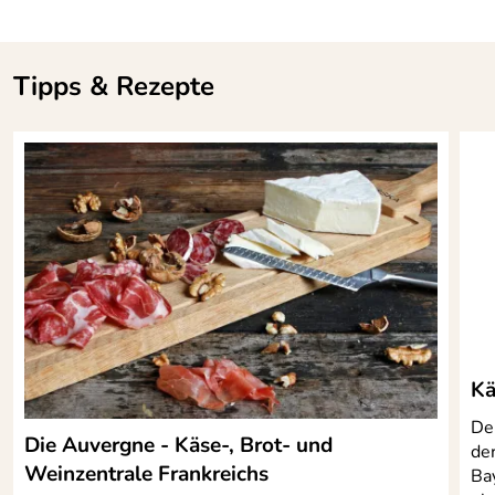
Tipps & Rezepte
Kä
De
Die Auvergne - Käse-, Brot- und
de
Weinzentrale Frankreichs
Ba