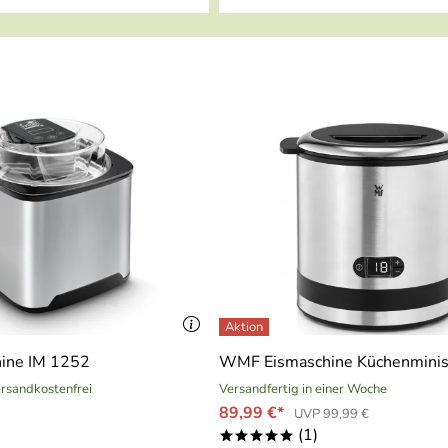
hine IM 1252
WMF Eismaschine Küchenmini
versandkostenfrei
Versandfertig in einer Woche
89,99 €*
UVP 99,99 €
(1)
*****