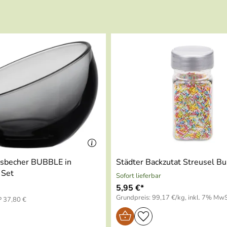
mit Antihafteffekt
fohlen
und gefriergeeignet
schnell.
isbecher BUBBLE in
Städter Backzutat Streusel Bu
 Set
Sofort lieferbar
5,95 €*
Grundpreis: 99,17 €/kg, inkl. 7% MwS
 37,80 €