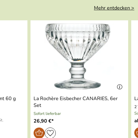
Mehr entdecken >
nt 60 g
La Rochère Eisbecher CANARIES, 6er
L
Set
2
So
Sofort lieferbar
t.
a
26,90 €*