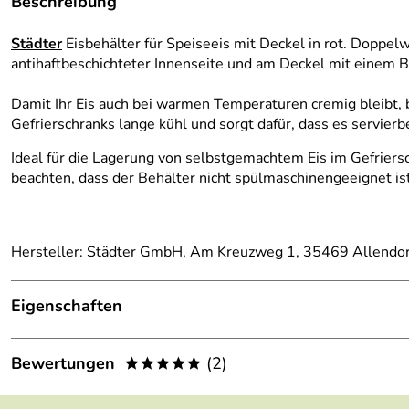
Beschreibung
Städter
Eisbehälter für Speiseeis mit Deckel in rot. Doppel
antihaftbeschichteter Innenseite und am Deckel mit einem B
Damit Ihr Eis auch bei warmen Temperaturen cremig bleibt, b
Gefrierschranks lange kühl und sorgt dafür, dass es servierb
Ideal für die Lagerung von selbstgemachtem Eis im Gefriersc
beachten, dass der Behälter nicht spülmaschinengeeignet is
Hersteller: Städter GmbH, Am Kreuzweg 1, 35469 Allendorf
Eigenschaften
Größe:
28 x 10 x 10 cm
Bewertungen
(2)
*****
Füllmenge:
1300 ml
5,0