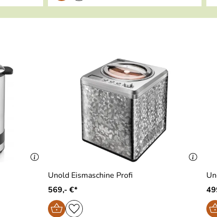
s
Unold Eismaschine Profi
Un
569,- €*
49