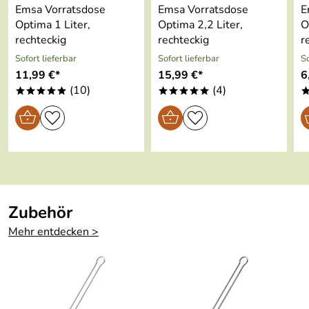
Emsa Vorratsdose
Emsa Vorratsdose
E
Gute Größe, schöne Farben!
Optima 1 Liter,
Optima 2,2 Liter,
O
Kaufdatum: 31.03.2025
rechteckig
rechteckig
r
Bewertungsdatum: 26.04.2025
Sofort lieferbar
Sofort lieferbar
So
11,99 €*
15,99 €*
6
(10)
(4)
*****
*****
Zubehör
Mehr entdecken >