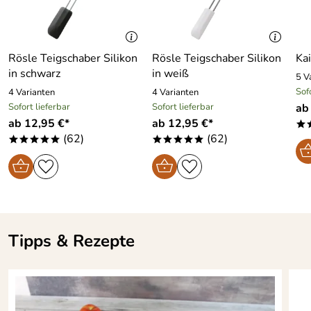
Rösle Teigschaber Silikon
Rösle Teigschaber Silikon
Ka
in schwarz
in weiß
5 V
Sof
4 Varianten
4 Varianten
Sofort lieferbar
Sofort lieferbar
ab
ab 12,95 €*
ab 12,95 €*
*
(62)
(62)
*****
*****
Tipps & Rezepte