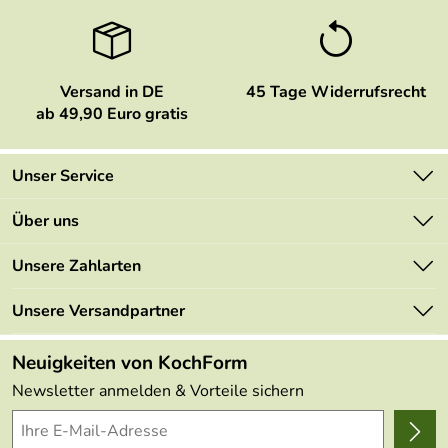
Versand in DE
45 Tage Widerrufsrecht
ab 49,90 Euro gratis
Unser Service
Kontakt
Über uns
Newsletter
Marken
Unsere Zahlarten
Mehrwertsteuerfrei
Neu
Retourenportal
Unsere Versandpartner
Angebote
FAQs
Made in Germany
Neuigkeiten von KochForm
Lieferbedingungen
Themen
Newsletter anmelden & Vorteile sichern
Delivery Terms
Wir über uns
Kundenlogin