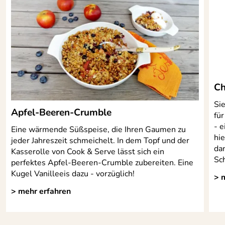
Ch
Si
Apfel-Beeren-Crumble
für
- e
Eine wärmende Süßspeise, die Ihren Gaumen zu
hi
jeder Jahreszeit schmeichelt. In dem Topf und der
da
Kasserolle von Cook & Serve lässt sich ein
Sch
perfektes Apfel-Beeren-Crumble zubereiten. Eine
Kugel Vanilleeis dazu - vorzüglich!
> 
> mehr erfahren