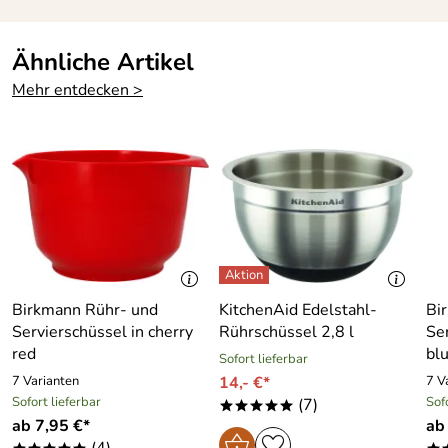
Ähnliche Artikel
Mehr entdecken >
Birkmann Rühr- und
KitchenAid Edelstahl-
Bi
Servierschüssel in cherry
Rührschüssel 2,8 l
Ser
red
bl
Sofort lieferbar
7 Varianten
14,- €*
7 V
Sofort lieferbar
Sof
(7)
*****
ab 7,95 €*
ab