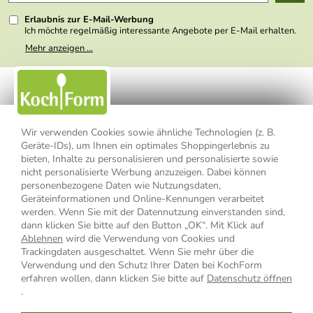
Presse
Erlaubnis zur E-Mail-Werbung
Ich möchte regelmäßig interessante Angebote per E-Mail erhalten.
Meine E-Mail-Adresse wird nicht an andere Unternehmen
Mehr anzeigen ...
weitergegeben. Zu statistischen Zwecken wird in anonymer Form
ausgewertet, welche Links im Newsletter geklickt werden. Dabei ist
nicht erkennbar, welche konkrete Person geklickt hat. Diese
Einwilligung zur Nutzung meiner E-Mail- Adresse für Werbezwecke
kann ich jederzeit mit Wirkung für die Zukunft widerrufen, indem ich
den Link "Abmelden" am Ende des Newsletters anklicke oder die
Option Newsletter im Mitgliederbereich deaktiviere. Die
Datenschutzerklärung
habe ich zur Kenntnis genommen.
Wir verwenden Cookies sowie ähnliche Technologien (z. B.
Geräte-IDs), um Ihnen ein optimales Shoppingerlebnis zu
Impressum
Datenschutzerklärung
AGB
bieten, Inhalte zu personalisieren und personalisierte sowie
nicht personalisierte Werbung anzuzeigen. Dabei können
personenbezogene Daten wie Nutzungsdaten,
Widerrufsbelehrung
Widerrufsformular
Geräteinformationen und Online-Kennungen verarbeitet
werden. Wenn Sie mit der Datennutzung einverstanden sind,
Vertrag widerrufen
dann klicken Sie bitte auf den Button „OK“. Mit Klick auf
Ablehnen
wird die Verwendung von Cookies und
Trackingdaten ausgeschaltet. Wenn Sie mehr über die
Verwendung und den Schutz Ihrer Daten bei KochForm
* Alle Preisangaben inkl. MwSt., bis 49,90 € Bestellwert zzgl.
erfahren wollen, dann klicken Sie bitte auf
Datenschutz öffnen
Versandkosten
, ab 49,90 € Bestellwert inkl.
Versandkosten
innerhalb
.
Deutschlands