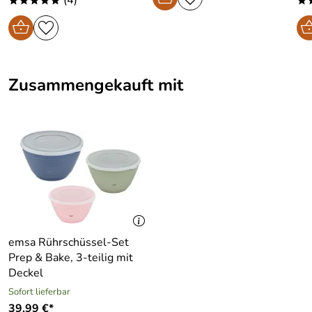
(4)
*****
*
Zusammengekauft mit
emsa Rührschüssel-Set
Prep & Bake, 3-teilig mit
Deckel
Sofort lieferbar
39,99 €*