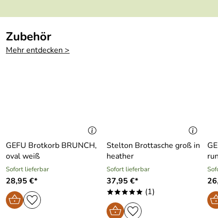
Geeignet für
ja (außer Brett)
Mikrowelle:
Zubehör
Mehr entdecken >
GEFU Brotkorb BRUNCH,
Stelton Brottasche groß in
GE
oval weiß
heather
ru
Sofort lieferbar
Sofort lieferbar
Sof
28,95 €*
37,95 €*
26
(1)
*****