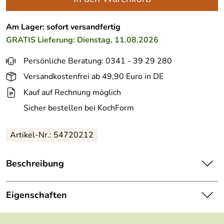
Am Lager: sofort versandfertig
GRATIS
Lieferung: Dienstag, 11.08.2026
Persönliche Beratung: 0341 - 39 29 280
Versandkostenfrei ab 49,90 Euro in DE
Kauf auf Rechnung möglich
Sicher bestellen bei KochForm
Artikel-Nr.: 54720212
Beschreibung
ASA
Brotschneidebrett
kitchen’art in white. Großes
Brotschneidebrett mit Auffangschale für ein krümelfreies
Eigenschaften
Schneiden direkt am Tisch.
Material:
Steingut, Akazienholz
Das große Brett aus Akazienholz geht eine stimmige