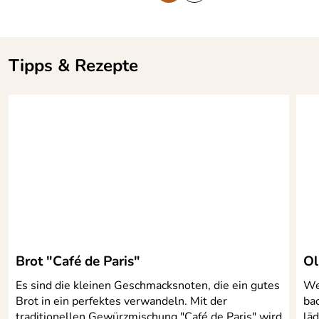
Tipps & Rezepte
Brot "Café de Paris"
Ol
Es sind die kleinen Geschmacksnoten, die ein gutes
We
Brot in ein perfektes verwandeln. Mit der
ba
traditionellen Gewürzmischung "Café de Paris" wird
läd