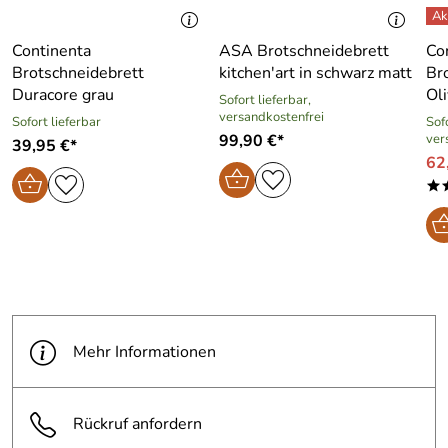
Continenta
ASA Brotschneidebrett
Co
Brotschneidebrett
kitchen′art in schwarz matt
Br
Duracore grau
Ol
Sofort lieferbar,
versandkostenfrei
Sofort lieferbar
Sofo
99,90 €*
ver
39,95 €*
62
*
Mehr Informationen
Rückruf anfordern