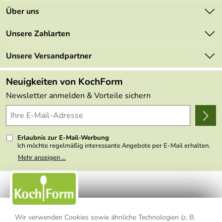
Kontakt
Über uns
Newsletter
Marken
Unsere Zahlarten
Mehrwertsteuerfrei
Neu
Retourenportal
Unsere Versandpartner
Angebote
FAQs
Made in Germany
Neuigkeiten von KochForm
Lieferbedingungen
Themen
Newsletter anmelden & Vorteile sichern
Delivery Terms
Wir über uns
Kundenlogin
Presse
Erlaubnis zur E-Mail-Werbung
Ich möchte regelmäßig interessante Angebote per E-Mail erhalten.
Meine E-Mail-Adresse wird nicht an andere Unternehmen
Mehr anzeigen ...
weitergegeben. Zu statistischen Zwecken wird in anonymer Form
ausgewertet, welche Links im Newsletter geklickt werden. Dabei ist
nicht erkennbar, welche konkrete Person geklickt hat. Diese
Einwilligung zur Nutzung meiner E-Mail- Adresse für Werbezwecke
kann ich jederzeit mit Wirkung für die Zukunft widerrufen, indem ich
den Link "Abmelden" am Ende des Newsletters anklicke oder die
Option Newsletter im Mitgliederbereich deaktiviere. Die
Datenschutzerklärung
habe ich zur Kenntnis genommen.
Wir verwenden Cookies sowie ähnliche Technologien (z. B.