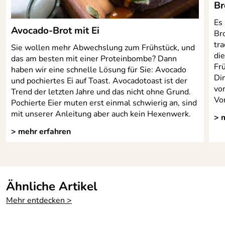
Br
Es
Avocado-Brot mit Ei
Bro
tr
Sie wollen mehr Abwechslung zum Frühstück, und
di
das am besten mit einer Proteinbombe? Dann
Fr
haben wir eine schnelle Lösung für Sie: Avocado
Di
und pochiertes Ei auf Toast. Avocadotoast ist der
vo
Trend der letzten Jahre und das nicht ohne Grund.
Von
Pochierte Eier muten erst einmal schwierig an, sind
mit unserer Anleitung aber auch kein Hexenwerk.
> 
> mehr erfahren
Ähnliche Artikel
Mehr entdecken >