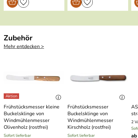
t:
Hersteller: ASA Selection GmbH , Rudolf-Diesel-Straße
3, 56203 Höhr-Grenzhausen, kontakt@asa-selection.com
Ofengeeignet:
ja
Gefriergeeignet
ja
Zubehör
:
Mehr entdecken >
Frühstücksmesser kleine
Frühstücksmesser
AS
Buckelsklinge von
Buckelsklinge von
st
Windmühlenmesser
Windmühlenmesser
2 V
Olivenholz (rostfrei)
Kirschholz (rostfrei)
Sof
ab
Sofort lieferbar
Sofort lieferbar