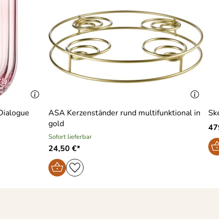
 Dialogue
ASA Kerzenständer rund multifunktional in
Sk
gold
47
Sofort lieferbar
24,50 €*