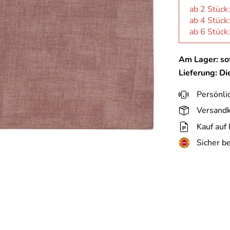
ab 2 Stück
ab 4 Stück
ab 6 Stück
Am Lager: sof
Lieferung: D
Persönli
Versandk
Kauf auf
Sicher b