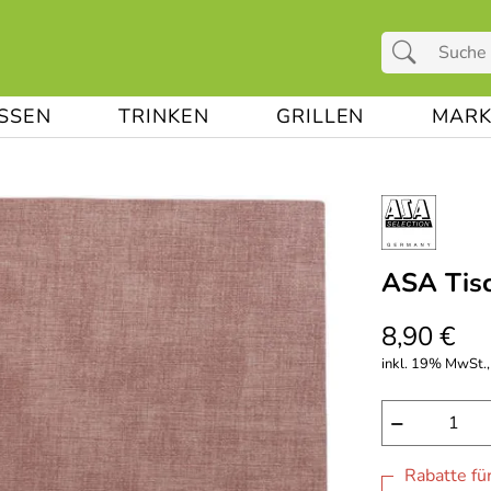
ESSEN
TRINKEN
GRILLEN
MARK
ASA Tisc
8,90 €
inkl. 19% MwSt.,
−
Rabatte fü