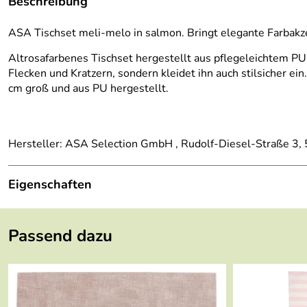
Beschreibung
ASA Tischset meli-melo in salmon. Bringt elegante Farbakzen
Altrosafarbenes Tischset hergestellt aus pflegeleichtem PU
Flecken und Kratzern, sondern kleidet ihn auch stilsicher ei
cm groß und aus PU hergestellt.
Hersteller: ASA Selection GmbH , Rudolf-Diesel-Straße 3
Eigenschaften
Material:
PU
Passend dazu
Serie:
table tops
Pflege:
Handwäsche mit Lappen und Spülmittel
Farbe:
rosa