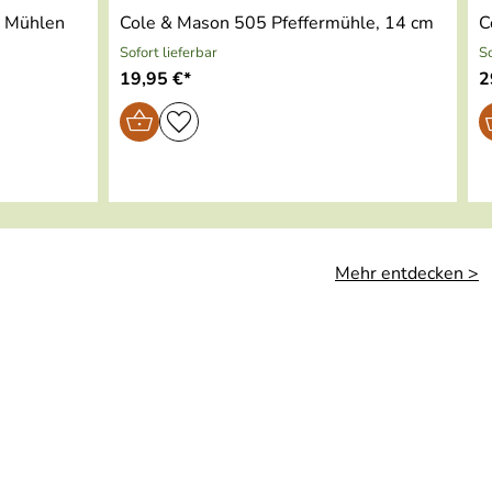
l Mühlen
Cole & Mason 505 Pfeffermühle, 14 cm
C
Sofort lieferbar
So
19,95 €*
2
Mehr entdecken >