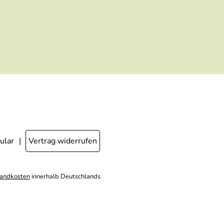
welche konkrete Person geklickt hat. Diese
Einwilligung zur Nutzung meiner E-Mail- Adresse
für Werbezwecke kann ich jederzeit mit Wirkung
für die Zukunft widerrufen, indem ich den Link
"Abmelden" am Ende des Newsletters anklicke
oder die Option Newsletter im Mitgliederbereich
deaktiviere. Die
Datenschutzerklärung
habe ich
zur Kenntnis genommen.
ular
Vertrag widerrufen
andkosten
innerhalb Deutschlands