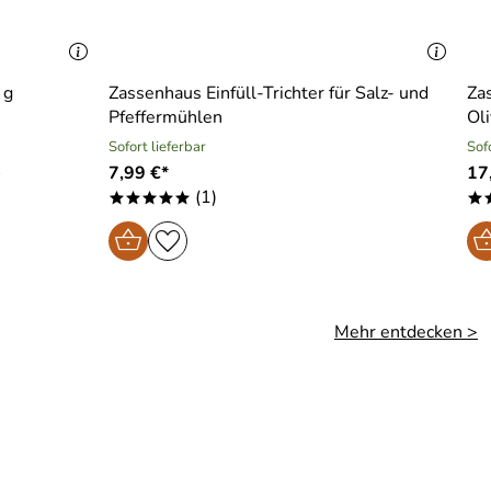
 g
Zassenhaus Einfüll-Trichter für Salz- und
Za
Pfeffermühlen
Ol
Sofort lieferbar
Sof
.
7,99 €*
17
(1)
*****
*
Mehr entdecken >