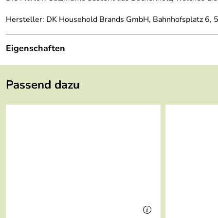
Hersteller: DK Household Brands GmbH, Bahnhofsplatz 6,
Eigenschaften
korrositionsbeständiges Mahlwerk
aus hochwertigem Buchenholz
Passend dazu
einstellbares Mahlwerk