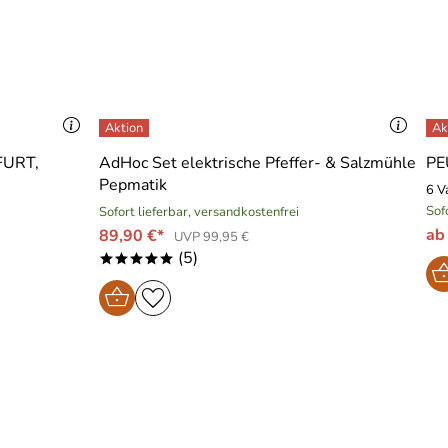
FURT,
AdHoc Set elektrische Pfeffer- & Salzmühle
PE
Pepmatik
6 V
Sof
Sofort lieferbar, versandkostenfrei
ab
89,90 €*
UVP 99,95 €
(5)
*****