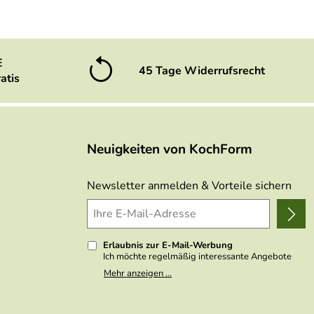
E
45 Tage Widerrufsrecht
atis
Neuigkeiten von KochForm
Newsletter anmelden & Vorteile sichern
Erlaubnis zur E-Mail-Werbung
Ich möchte regelmäßig interessante Angebote
per E-Mail erhalten. Meine E-Mail-Adresse wird
Mehr anzeigen ...
nicht an andere Unternehmen weitergegeben. Zu
statistischen Zwecken wird in anonymer Form
ausgewertet, welche Links im Newsletter
geklickt werden. Dabei ist nicht erkennbar,