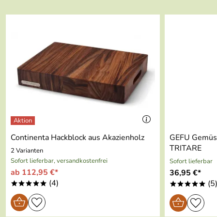
Dick: Pflegefibel & Guideline für Messer und Wetzstäh
Wenn Sie mehr über die Zubereitung von Geflügel wie Ent
Wenn Sie mehr über Messerklingen und die Messerpflege v
Wenn Sie mehr über verschiedene Messerarten von Messern
Continenta Hackblock aus Akazienholz
GEFU Gemüse
TRITARE
2 Varianten
Sofort lieferbar, versandkostenfrei
Sofort lieferbar
ab 112,95 €*
36,95 €*
(4)
(5
*****
*****