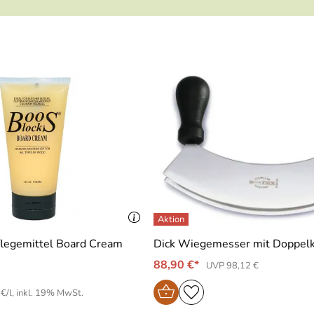
flegemittel Board Cream
Dick Wiegemesser mit Doppelk
88,90 €*
UVP 98,12 €
€/l, inkl. 19% MwSt.