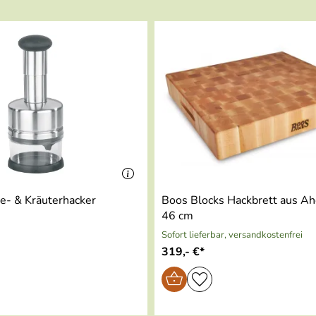
le (3.772kB)
en, Gänsen und Hähnchen und leckere Geflügelrezepte wissen 
on Messer erfahren wollen, dann klicken Sie einfach hier.
 erfahren wollen, dann klicken Sie einfach hier.
- & Kräuterhacker
Boos Blocks Hackbrett aus Ah
46 cm
Sofort lieferbar, versandkostenfrei
319,- €*
)