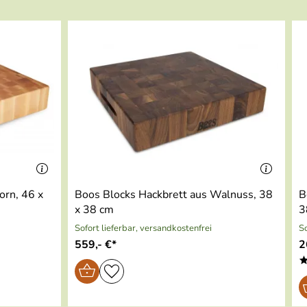
möchten, dann klicken Sie bitte hier.
orn, 46 x
Boos Blocks Hackbrett aus Walnuss, 38
B
x 38 cm
3
Sofort lieferbar, versandkostenfrei
So
559,- €*
2