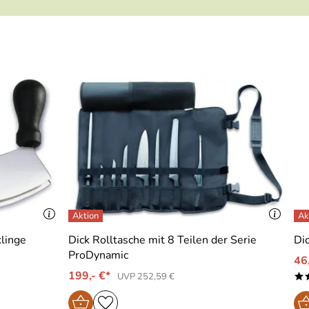
linge
Dick Rolltasche mit 8 Teilen der Serie
Di
ProDynamic
46
199,- €*
UVP 252,59 €
*