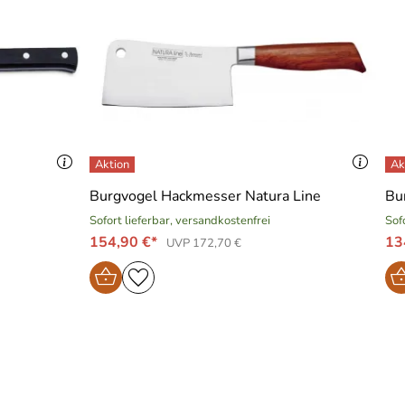
Burgvogel Hackmesser Natura Line
Bu
Sofort lieferbar, versandkostenfrei
Sof
154,90 €*
13
UVP 172,70 €