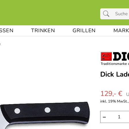
ESSEN
TRINKEN
GRILLEN
MARK
e
Dick Lad
129,- €
U
inkl. 19% MwSt., 
−