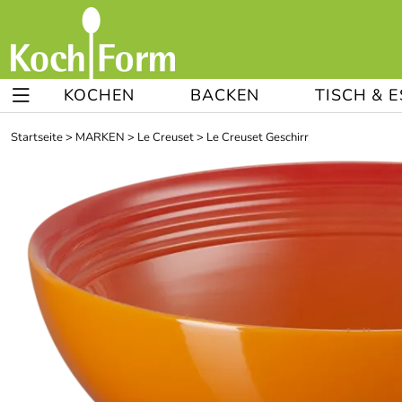
KOCHEN
BACKEN
TISCH & 
Startseite
>
MARKEN
>
Le Creuset
>
Le Creuset Geschirr