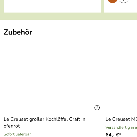
leicht zu reinigen
Garantie:
10 Jahre (PDF)
Zubehör
Le Creuset großer Kochlöffel Craft in
Le Creuset Mü
ofenrot
Versandfertig in 
Sofort lieferbar
64,- €*