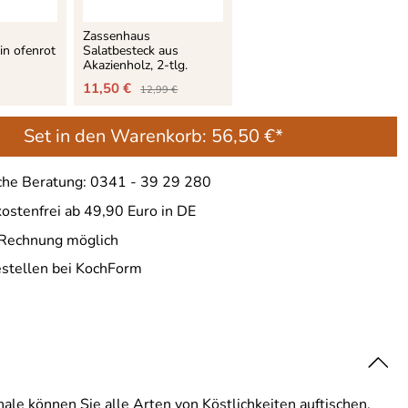
Zassenhaus
in ofenrot
Salatbesteck aus
Akazienholz, 2-tlg.
11,50 €
12,99 €
Set in den Warenkorb:
56,50 €*
che Beratung: 0341 - 39 29 280
ostenfrei ab 49,90 Euro in DE
 Rechnung möglich
estellen bei KochForm
ale können Sie alle Arten von Köstlichkeiten auftischen.