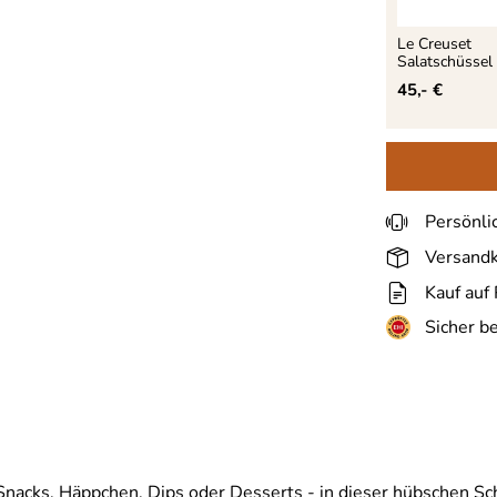
Le Creuset
Salatschüssel 
45,- €
Persönli
Versandk
Kauf auf
Sicher b
Snacks, Häppchen, Dips oder Desserts - in dieser hübschen Sch