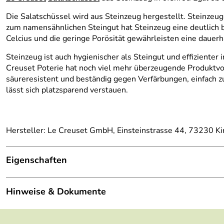
Die Salatschüssel wird aus Steinzeug hergestellt. Steinzeug
zum namensähnlichen Steingut hat Steinzeug eine deutlich b
Celcius und die geringe Porösität gewährleisten eine dauer
Steinzeug ist auch hygienischer als Steingut und effiziente
Creuset Poterie hat noch viel mehr überzeugende Produktvort
säureresistent und beständig gegen Verfärbungen, einfach z
lässt sich platzsparend verstauen.
Hersteller: Le Creuset GmbH, Einsteinstrasse 44, 73230 K
Eigenschaften
Farbe:
ofenrot
Hinweise & Dokumente
Material:
Steinzeug
Dokumente zum Download: