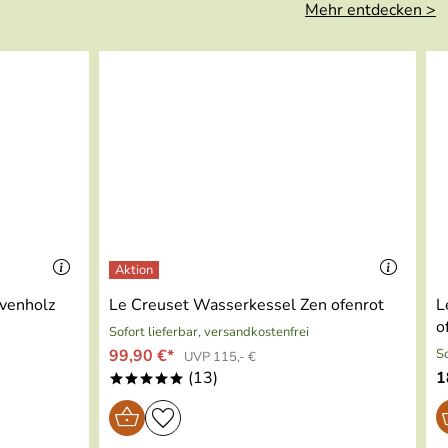
Mehr entdecken >
ivenholz
Le Creuset Wasserkessel Zen ofenrot
L
o
Sofort lieferbar, versandkostenfrei
99,90 €*
So
UVP 115,- €
(13)
1
*****