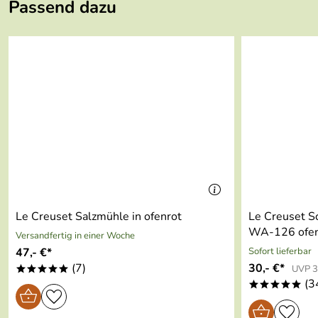
Länge:
23,9 cm
Passend dazu
Le Creuset Garantieerklärung (570kB)
Breite:
23,9 cm
Höhe:
8,8 cm
Volumen:
2,2 l
Spülmaschinenbeständig:
Ja
Gewicht:
1,13 kg
Gefriertruhenfest:
Ja
Mikrowellenfest:
Ja
Le Creuset Salzmühle in ofenrot
Le Creuset S
WA-126 ofen
Versandfertig in einer Woche
Temperaturbeständig:
von -23 °C bis +260 °C
47,- €*
Sofort lieferbar
(7)
30,- €*
UVP 3
*****
Backofenfest:
Ja
(3
*****
kratz- und schnittfest