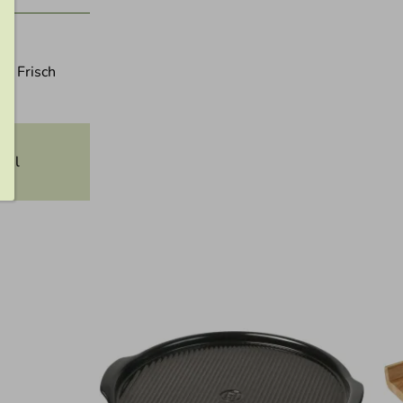
n. Frisch
ehl