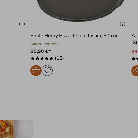
Emile Henry Pizzastein in fusain, 37 cm
Za
(St
Sofort lieferbar
85,90 €*
89
(12)
*****
*