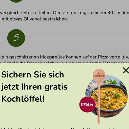
wei gleiche Stücke teilen. Den ersten Teig zu einem 30 cm dü
s mit etwas Olivenöl bestreichen.
5
lein geschnittenen Mozzarellas können auf der Pizza verteilt
. Sobald die Ränder goldbraun sind, ist sie fertig. Währendd
Sichern Sie sich
jetzt Ihren gratis
6
Kochlöffel!
in Pizzaschneidebrett. Nun die zweite Pizza auf den Pizzastein 