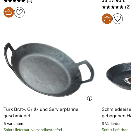
(4)
ab 17,90 €*
*****
(2)
*****
Turk Brat-, Grill- und Servierpfanne,
Schmiedeeise
geschmiedet
gebogenen Ha
5 Varianten
3 Varianten
Sofort lieferbar, versandkostenfrei
Sofort lieferbar